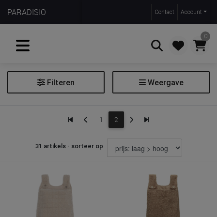
PARADISIO
Contact
Account
0
Filteren
Weergave
Zoeken
Opbergen
1
2
Extra filters
31 artikels - sorteer op
Soort
Voor het opbergen van
speelgoed
spulletjes voor de verzorgingstafel