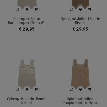
luiers en pyjama
Prijs
Opbergzak Jollein
Opbergzak Jollein | Boucle
Boxopbergzak | Teddy W…
Biscuit
€ 9
€ 58
€ 29,95
€ 29,95
Merk
Kleur
In voorraad
Filters toepassen
Opbergzak Jollein | Boucle
Opbergzak Jollein
Naturel
Boxopbergzak | Miffy Ja…