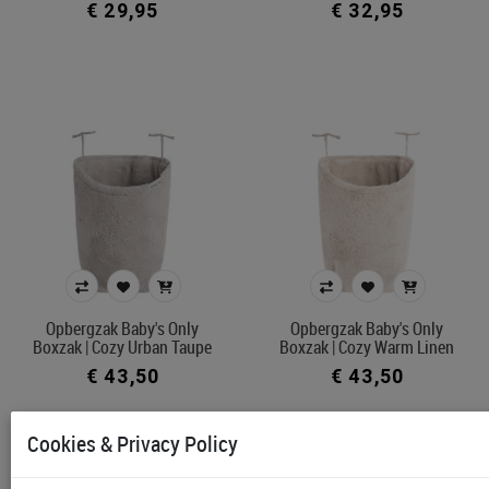
€ 29,95
€ 32,95
Opbergzak Baby's Only
Opbergzak Baby's Only
Boxzak | Cozy Urban Taupe
Boxzak | Cozy Warm Linen
€ 43,50
€ 43,50
Cookies & Privacy Policy