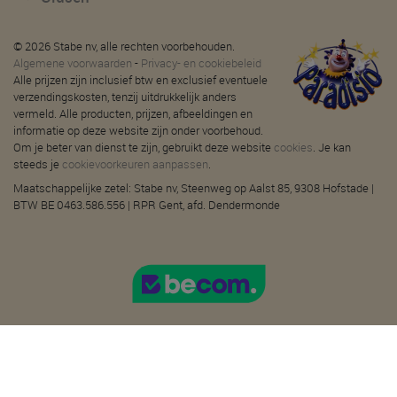
© 2026 Stabe nv, alle rechten voorbehouden.
Algemene voorwaarden
-
Privacy- en cookiebeleid
Alle prijzen zijn inclusief btw en exclusief eventuele
verzendingskosten, tenzij uitdrukkelijk anders
vermeld. Alle producten, prijzen, afbeeldingen en
informatie op deze website zijn onder voorbehoud.
Om je beter van dienst te zijn, gebruikt deze website
cookies
. Je kan
steeds je
cookievoorkeuren aanpassen
.
Maatschappelijke zetel: Stabe nv, Steenweg op Aalst 85, 9308 Hofstade |
BTW BE 0463.586.556 | RPR Gent, afd. Dendermonde