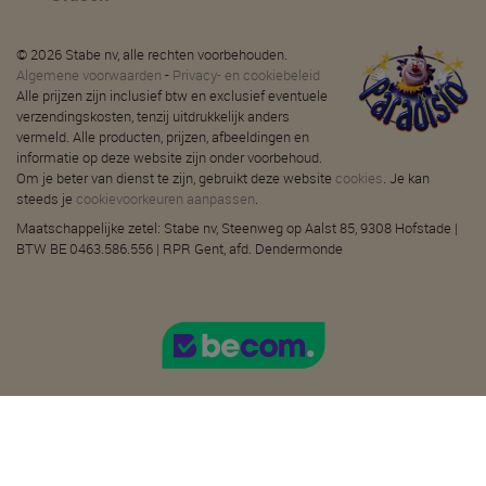
© 2026 Stabe nv, alle rechten voorbehouden.
Algemene voorwaarden
-
Privacy- en cookiebeleid
Alle prijzen zijn inclusief btw en exclusief eventuele
verzendingskosten, tenzij uitdrukkelijk anders
vermeld. Alle producten, prijzen, afbeeldingen en
informatie op deze website zijn onder voorbehoud.
Om je beter van dienst te zijn, gebruikt deze website
cookies
. Je kan
steeds je
cookievoorkeuren aanpassen
.
Maatschappelijke zetel: Stabe nv, Steenweg op Aalst 85, 9308 Hofstade |
BTW BE 0463.586.556 | RPR Gent, afd. Dendermonde