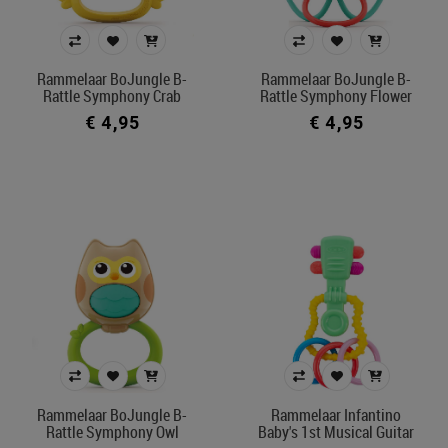
Prijs
€ 4
€ 25
Rammelaar BoJungle B-
Rammelaar BoJungle B-
Rattle Symphony Crab
Rattle Symphony Flower
€ 4,95
€ 4,95
Merk
Afdeling
Kleur
In voorraad
Ecocheque artikelen
Belgisch product
Filters toepassen
Rammelaar BoJungle B-
Rammelaar Infantino
Rattle Symphony Owl
Baby's 1st Musical Guitar