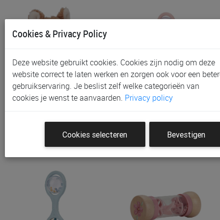
Cookies & Privacy Policy
Deze website gebruikt cookies. Cookies zijn nodig om deze
website correct te laten werken en zorgen ook voor een beter
gebruikservaring. Je beslist zelf welke categorieën van
Polsrammelaar Little
Rammelaar Little Dutch
cookies je wenst te aanvaarden.
Privacy policy
Dutch Polsrammelaar Vo…
Ball Rattle
€ 7,95
€ 7,95
Cookies selecteren
Bevestigen