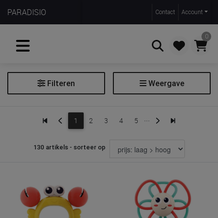
PARADISIO
Contact
Account
0
Filteren
Weergave
Zoeken
Rammelaar en bijtring
...
1
2
3
4
5
Extra filters
130 artikels - sorteer op
Soort
rammelaar
polsrammelaar