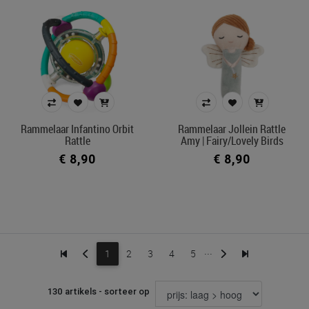
Rammelaar Infantino Orbit
Rammelaar Jollein Rattle
Rattle
Amy | Fairy/Lovely Birds
€ 8,90
€ 8,90
...
1
2
3
4
5
130 artikels - sorteer op