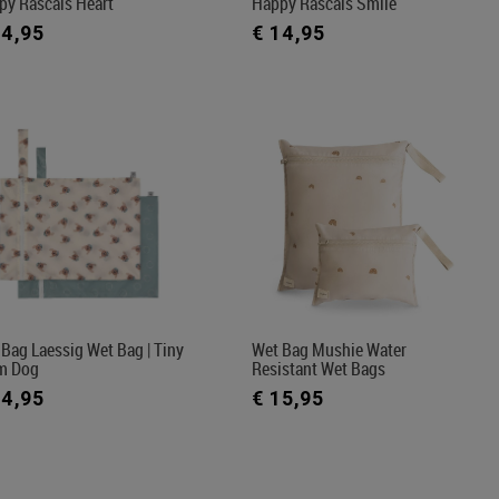
py Rascals Heart
Happy Rascals Smile
14,95
€ 14,95
Bag Laessig Wet Bag | Tiny
Wet Bag Mushie Water
m Dog
Resistant Wet Bags
14,95
€ 15,95