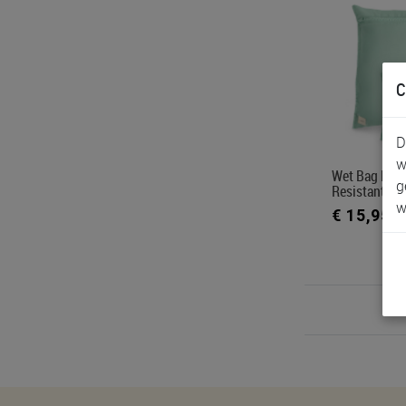
C
D
w
Wet Bag Mus
g
Resistant We
w
€ 15,95