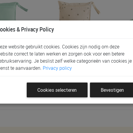
ookies & Privacy Policy
eze website gebruikt cookies. Cookies zijn nodig om deze
ebsite correct te laten werken en zorgen ook voor een betere
hie Water
Wet Bag Mushie Water
Wet
ebruikservaring. Je beslist zelf welke categorieën van cookies je
t Bags
Resistant Wet Bags
Foo
enst te aanvaarden.
Privacy policy
€ 15,95
€ 
Cookies selecteren
Bevestigen