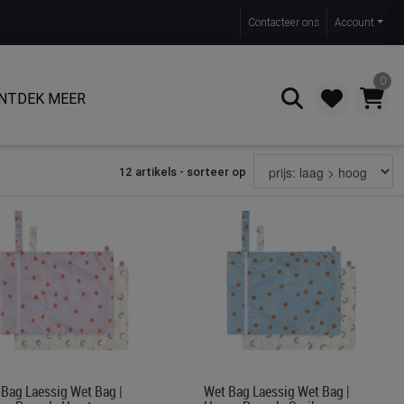
Contact
eer ons
Account
0
NTDEK MEER
12 artikels - sorteer op
Zoeken
Bag Laessig Wet Bag |
Wet Bag Laessig Wet Bag |