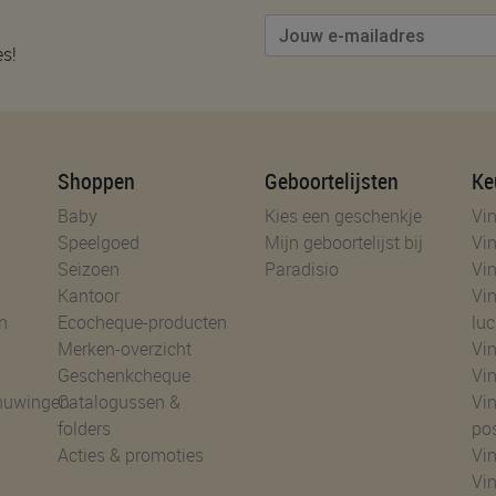
es!
Shoppen
Geboortelijsten
Ke
Baby
Kies een geschenkje
Vin
Speelgoed
Mijn geboortelijst bij
Vin
Seizoen
Paradisio
Vin
Kantoor
Vin
n
Ecocheque-producten
luc
Merken-overzicht
Vin
Geschenkcheque
Vin
huwingen
Catalogussen &
Vin
folders
po
Acties & promoties
Vin
Vi