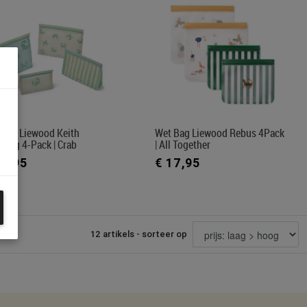
 Bag Liewood Keith
Wet Bag Liewood Rebus 4Pack
dbag 4-Pack | Crab
| All Together
17,95
€ 17,95
12 artikels - sorteer op