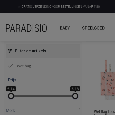
GRATIS VERZENDING VOOR BESTELLINGEN VANAF
80
DE RUIMSTE KEUZE AAN DE SCHERPSTE PRIJZEN
PARADISIO
BABY
SPEELGOED
ONTDEK, BELEEF EN KRIJG ADVIES IN ONZE WINKELS
Filter de artikels
Wet bag
Prijs
€ 14
€ 18
Merk
Wet Bag Laes