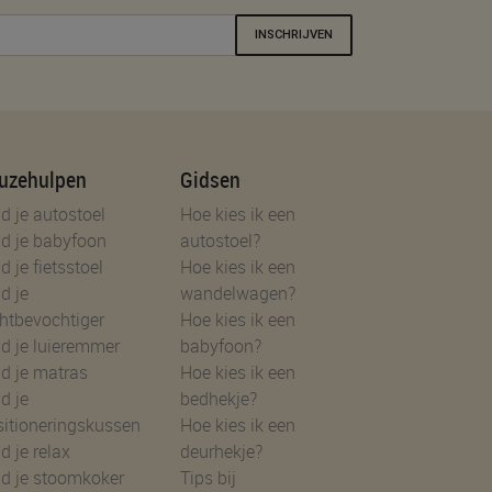
INSCHRIJVEN
uzehulpen
Gidsen
d je autostoel
Hoe kies ik een
d je babyfoon
autostoel?
d je fietsstoel
Hoe kies ik een
d je
wandelwagen?
htbevochtiger
Hoe kies ik een
d je luieremmer
babyfoon?
d je matras
Hoe kies ik een
d je
bedhekje?
sitioneringskussen
Hoe kies ik een
d je relax
deurhekje?
nd je stoomkoker
Tips bij