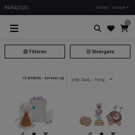
PARADISIO
Contact
Account
0
Filteren
Weergave
Zoeken
Themabox
13 artikels - sorteer op
Filter themabox
Soort
cadeauset
Prijs