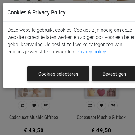
Cadeauset Little Dutch
Cadeauset Little Dutch
Cookies & Privacy Policy
Giftset | Safari Friends
Gift Box | Little Goose
€ 24,95
€ 29,95
Deze website gebruikt cookies. Cookies zijn nodig om deze
website correct te laten werken en zorgen ook voor een beter
gebruikservaring. Je beslist zelf welke categorieën van
cookies je wenst te aanvaarden.
Privacy policy
Cookies selecteren
Bevestigen
Cadeauset Mushie Giftbox
Cadeauset Mushie Giftbox
€ 49,50
€ 49,50