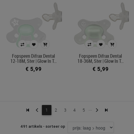
Fopspeen Difrax Dental
Fopspeen Difrax Dental
12-18M, Ster | Glow In T…
18-36M, Ster | Glow In T…
€ 5,99
€ 5,99
...
1
2
3
4
5
491 artikels - sorteer op