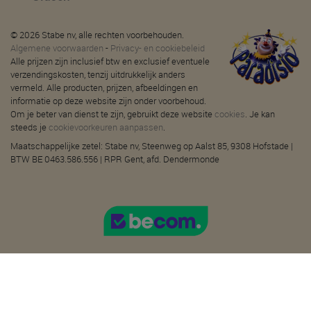
© 2026 Stabe nv, alle rechten voorbehouden.
Algemene voorwaarden
-
Privacy- en cookiebeleid
Alle prijzen zijn inclusief btw en exclusief eventuele
verzendingskosten, tenzij uitdrukkelijk anders
vermeld. Alle producten, prijzen, afbeeldingen en
informatie op deze website zijn onder voorbehoud.
Om je beter van dienst te zijn, gebruikt deze website
cookies
. Je kan
steeds je
cookievoorkeuren aanpassen
.
Maatschappelijke zetel: Stabe nv, Steenweg op Aalst 85, 9308 Hofstade |
BTW BE 0463.586.556 | RPR Gent, afd. Dendermonde