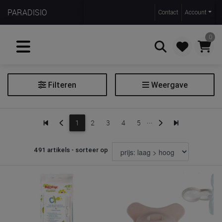
PARADISIO
Contact
Account
0
Filteren
Weergave
Zoeken
Fopspeen
...
1
2
3
4
5
Fopspeen toebehoren
Fopspeendoekje
491 artikels - sorteer op
Fopspeenhouder
Fopspeenketting
Prijs
€ 4
€ 20