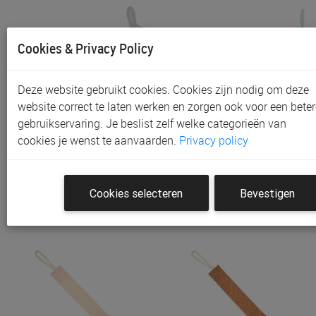
Cookies & Privacy Policy
Deze website gebruikt cookies. Cookies zijn nodig om deze
website correct te laten werken en zorgen ook voor een beter
gebruikservaring. Je beslist zelf welke categorieën van
Fopspeen Difrax Dental 0-
Fopspeen Difrax Natural
cookies je wenst te aanvaarden.
Privacy policy
6M, Ster | Glow In The Da…
0-6M, Ster | Glow In The…
€ 5,70
€ 5,70
Cookies selecteren
Bevestigen