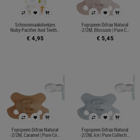
Merk
Schoonmaakdoekjes
Fopspeen Difrax Natural
Nuby Pacifier And Teeth…
-2/2M, Blossom | Pure C…
Kleur
€ 4,95
€ 5,45
In voorraad
Belgisch product
Filters toepassen
Fopspeen Difrax Natural
Fopspeen Difrax Natural
-2/2M, Caramel | Pure Co…
-2/2M, Ice | Pure Collecti…