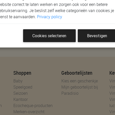
ebsite correct te laten werken en zorgen ook voor een betere
ebruikservaring. Je beslist zelf welke categorieën van cookies je
enst te aanvaarden.
Privacy policy
Cookies selecteren
Bevestigen
es!
Shoppen
Geboortelijsten
Ke
Baby
Kies een geschenkje
Vin
Speelgoed
Mijn geboortelijst bij
Vin
Seizoen
Paradisio
Vin
Kantoor
Vin
n
Ecocheque-producten
luc
Merken-overzicht
Vin