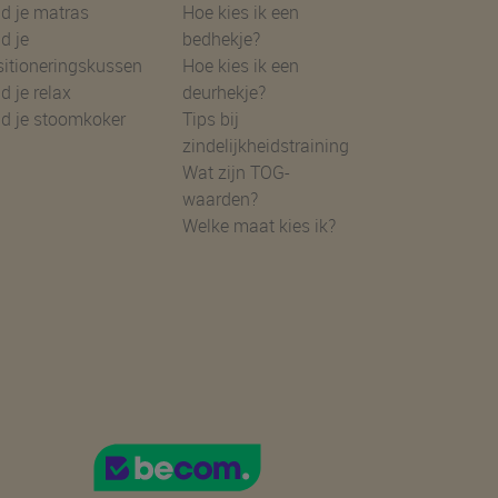
d je matras
Hoe kies ik een
d je
bedhekje?
sitioneringskussen
Hoe kies ik een
d je relax
deurhekje?
nd je stoomkoker
Tips bij
zindelijkheidstraining
Wat zijn TOG-
waarden?
Welke maat kies ik?