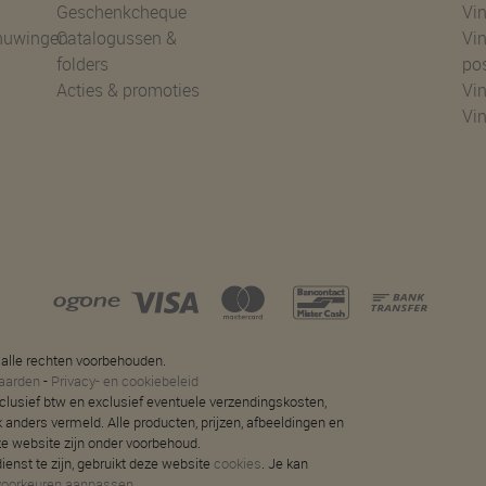
Geschenkcheque
Vin
huwingen
Catalogussen &
Vin
folders
po
Acties & promoties
Vin
Vi
 alle rechten voorbehouden.
aarden
-
Privacy- en cookiebeleid
 inclusief btw en exclusief eventuele verzendingskosten,
jk anders vermeld. Alle producten, prijzen, afbeeldingen en
ze website zijn onder voorbehoud.
ienst te zijn, gebruikt deze website
cookies
. Je kan
voorkeuren aanpassen
.