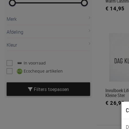
Warm Cashm
€ 14,95
Merk
Afdeling
Kleur
In voorraad
Ecocheque artikelen
Filters toepassen
Invulboek Li
Kleine Ster
€ 26,95
C
D