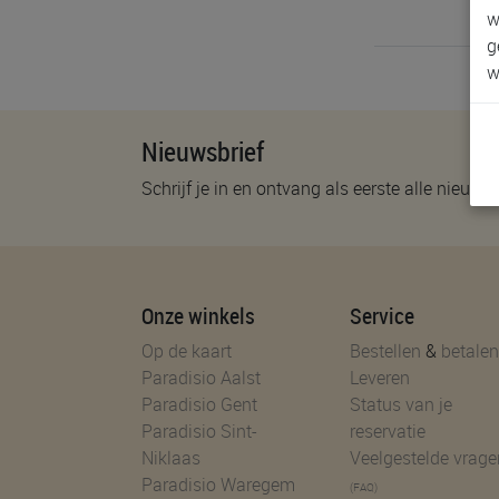
w
g
w
Nieuwsbrief
Schrijf je in en ontvang als eerste alle nieuwtj
Onze winkels
Service
Op de kaart
Bestellen
&
betalen
Paradisio Aalst
Leveren
Paradisio Gent
Status van je
Paradisio Sint-
reservatie
Niklaas
Veelgestelde vrage
Paradisio Waregem
(FAQ)