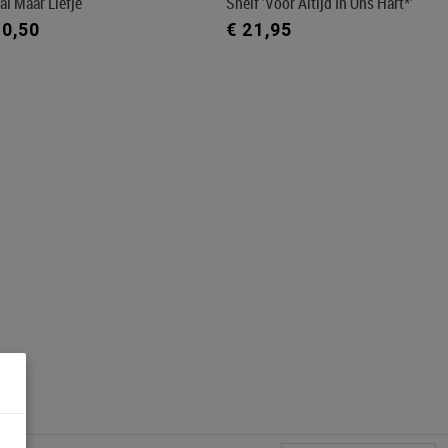
al Maar Liefje
Shelf 'Voor Altijd In Ons Hart*'
20,50
€ 21,95