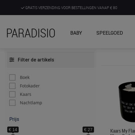
GRATIS VERZENDING VOOR BESTELLINGEN VANAF
80
DE RUIMSTE KEUZE AAN DE SCHERPSTE PRIJZEN
PARADISIO
BABY
SPEELGOED
ONTDEK, BELEEF EN KRIJG ADVIES IN ONZE WINKELS
Filter de artikels
Boek
Fotokader
Kaars
Nachtlamp
Prijs
€ 14
€ 27
Kaars My Fla