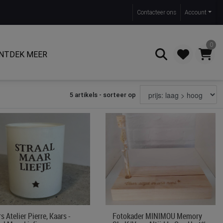
Contact
eer ons
Account
0
NTDEK MEER
5 artikels - sorteer op
Zoeken
s Atelier Pierre, Kaars -
Fotokader MINIMOU Memory