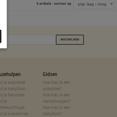
5 artikels - sorteer op
INSCHRIJVEN
uzehulpen
Gidsen
d je autostoel
Hoe kies ik een
d je babyfoon
autostoel?
d je fietsstoel
Hoe kies ik een
d je
wandelwagen?
htbevochtiger
Hoe kies ik een
d je luieremmer
babyfoon?