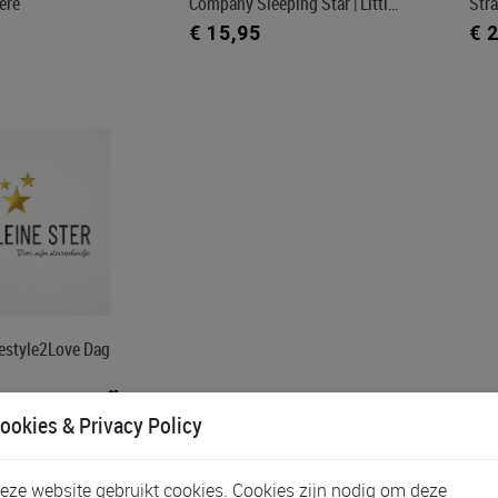
ere
Company Sleeping Star | Littl…
Stra
€ 15,95
€ 
festyle2Love Dag
ookies & Privacy Policy
eze website gebruikt cookies. Cookies zijn nodig om deze