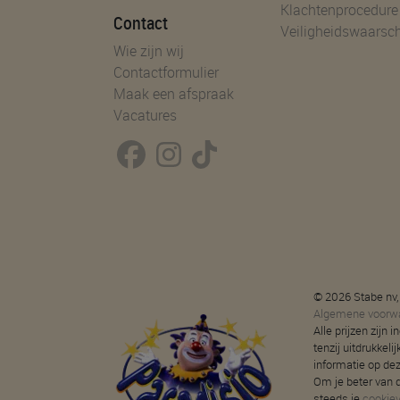
Klachtenprocedure
Contact
Veiligheidswaarsc
Wie zijn wij
Contactformulier
Maak een afspraak
Vacatures
© 2026 Stabe nv,
Algemene voorw
Alle prijzen zijn
tenzij uitdrukkeli
informatie op de
Om je beter van d
steeds je
cookie