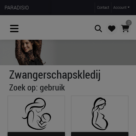
PARADISIO
Contact
Account
0
Zoeken
Zwangerschapskledij
Zoek op: gebruik