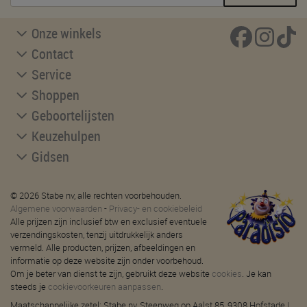
Onze winkels
Contact
Service
Shoppen
Geboortelijsten
Keuzehulpen
Gidsen
© 2026 Stabe nv, alle rechten voorbehouden.
Algemene voorwaarden
-
Privacy- en cookiebeleid
Alle prijzen zijn inclusief btw en exclusief eventuele
verzendingskosten, tenzij uitdrukkelijk anders
vermeld. Alle producten, prijzen, afbeeldingen en
informatie op deze website zijn onder voorbehoud.
Om je beter van dienst te zijn, gebruikt deze website
cookies
. Je kan
steeds je
cookievoorkeuren aanpassen
.
Maatschappelijke zetel: Stabe nv, Steenweg op Aalst 85, 9308 Hofstade |