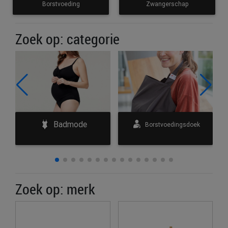
Borstvoeding
Zwangerschap
Zoek op: categorie
Badmode
e
Borstvoedingsdoek
Zoek op: merk