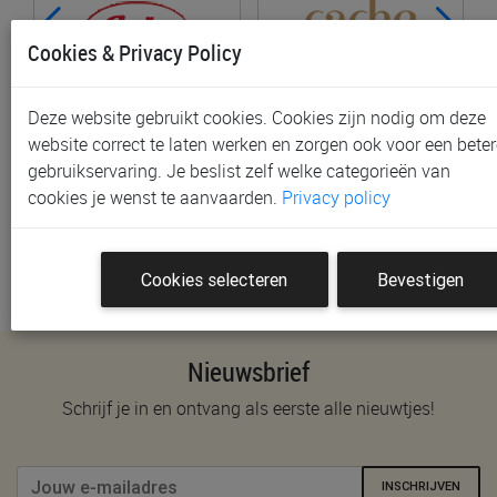
Cookies & Privacy Policy
Deze website gebruikt cookies. Cookies zijn nodig om deze
website correct te laten werken en zorgen ook voor een beter
Anita Maternity
CACHE COEUR
gebruikservaring. Je beslist zelf welke categorieën van
cookies je wenst te aanvaarden.
Privacy policy
Cookies selecteren
Bevestigen
Nieuwsbrief
Schrijf je in en ontvang als eerste alle nieuwtjes!
INSCHRIJVEN