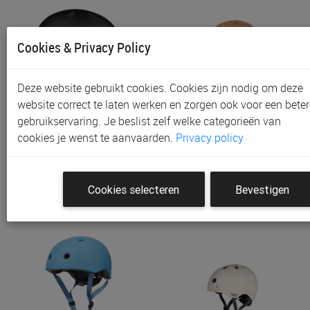
Cookies & Privacy Policy
Deze website gebruikt cookies. Cookies zijn nodig om deze
website correct te laten werken en zorgen ook voor een beter
gebruikservaring. Je beslist zelf welke categorieën van
Fietshelm Scoot And Ride
Fietshelm Liewood Hilary,
cookies je wenst te aanvaarden.
Privacy policy
XS, Maat: 45-51 Cm
Maat: 44-48 Cm
€ 39,00
€ 39,95
Cookies selecteren
Bevestigen