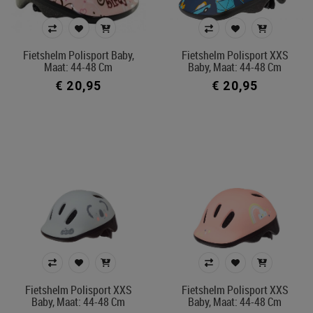
51-55 cm
Prijs
Fietshelm Polisport Baby,
Fietshelm Polisport XXS
Maat: 44-48 Cm
Baby, Maat: 44-48 Cm
€ 20
€ 80
€ 20,95
€ 20,95
Merk
Kleur
In voorraad
Ecocheque artikelen
Filters toepassen
Fietshelm Polisport XXS
Fietshelm Polisport XXS
Baby, Maat: 44-48 Cm
Baby, Maat: 44-48 Cm