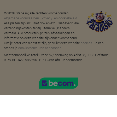
© 2026 Stabe nv, alle rechten voorbehouden.
Algemene voorwaarden
-
Privacy- en cookiebeleid
Alle prijzen zijn inclusief btw en exclusief eventuele
verzendingskosten, tenzij uitdrukkelijk anders
vermeld. Alle producten, prijzen, afbeeldingen en
informatie op deze website zijn onder voorbehoud.
Om je beter van dienst te zijn, gebruikt deze website
cookies
. Je kan
steeds je
cookievoorkeuren aanpassen
.
Maatschappelijke zetel: Stabe nv, Steenweg op Aalst 85, 9308 Hofstade |
BTW BE 0463.586.556 | RPR Gent, afd. Dendermonde