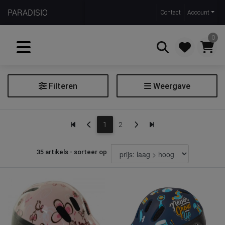
PARADISIO
Contact
Account
0
Filteren
Weergave
Zoeken
Fietshelm
1
2
Filter fietshelm
35 artikels - sorteer op
Maat
44-48 cm
45-51 cm
46-53 cm