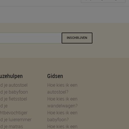
INSCHRIJVEN
uzehulpen
Gidsen
d je autostoel
Hoe kies ik een
d je babyfoon
autostoel?
d je fietsstoel
Hoe kies ik een
d je
wandelwagen?
htbevochtiger
Hoe kies ik een
d je luieremmer
babyfoon?
d je matras
Hoe kies ik een