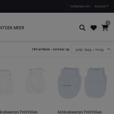
Contact
eer ons
Account
0
NTDEK MEER
183 artikels - sorteer op
Zoeken
krabwantjes PetitVillain
Antikrabwantjes PetitVillain