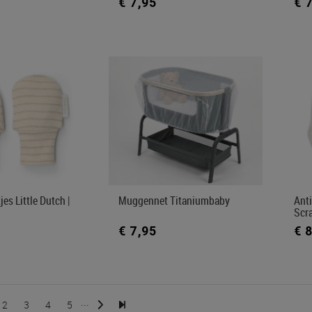
€ 7,95
€ 
es Little Dutch |
Muggennet Titaniumbaby
Ant
Scr
€ 7,95
€ 
...
2
3
4
5