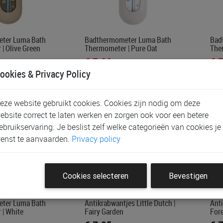
ter Luma Bath
Badthermometer Luma Bath
Bad
| Olive Green
Thermometer | Pure Oat
Ther
€ 7,90
€ 
ookies & Privacy Policy
eze website gebruikt cookies. Cookies zijn nodig om deze
ebsite correct te laten werken en zorgen ook voor een betere
ebruikservaring. Je beslist zelf welke categorieën van cookies je
enst te aanvaarden.
Privacy policy
Cookies selecteren
Bevestigen
ter Luma Bath
Antikrabwantjes Little Dutch |
Anti
| White
Fairy Garden
Fore