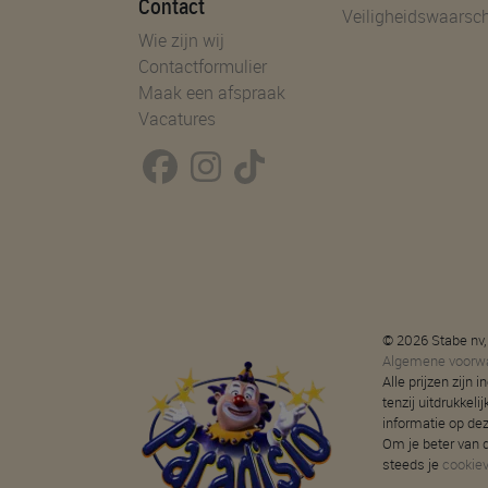
Contact
Veiligheidswaarsc
Wie zijn wij
Contactformulier
Maak een afspraak
Vacatures
© 2026 Stabe nv,
Algemene voorw
Alle prijzen zijn
tenzij uitdrukkeli
informatie op de
Om je beter van d
steeds je
cookie