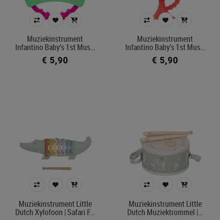
muziekinstrument
muziekdoos
karaoke
Muziekinstrument
Muziekinstrument
Infantino Baby's 1st Mus…
Infantino Baby's 1st Mus…
€ 5,90
€ 5,90
Prijs
€ 5
€ 70
Merk
Kleur
In voorraad
Ecocheque artikelen
Muziekinstrument Little
Muziekinstrument Little
Belgisch product
Dutch Xylofoon | Safari F…
Dutch Muziektrommel |…