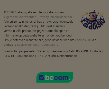
© 2026 Stabe nv, alle rechten voorbehouden.
Algemene voorwaarden
-
Privacy- en cookiebeleid
Alle prijzen zijn inclusief btw en exclusief eventuele
verzendingskosten, tenzij uitdrukkelijk anders
vermeld. Alle producten, prijzen, afbeeldingen en
informatie op deze website zijn onder voorbehoud.
Om je beter van dienst te zijn, gebruikt deze website
cookies
. Je kan
steeds je
cookievoorkeuren aanpassen
.
Maatschappelijke zetel: Stabe nv, Steenweg op Aalst 85, 9308 Hofstade |
BTW BE 0463.586.556 | RPR Gent, afd. Dendermonde