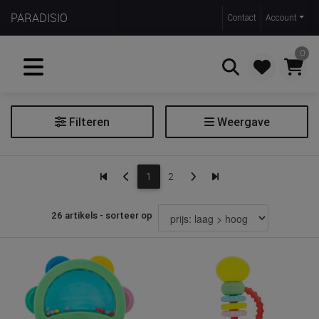
PARADISIO
Contact
Account
0
Filteren
Weergave
Zoeken
Muziekinstrument
1
2
Extra filters
26 artikels - sorteer op
Leeftijdscategorie
Filter muziekinstrument
Soort