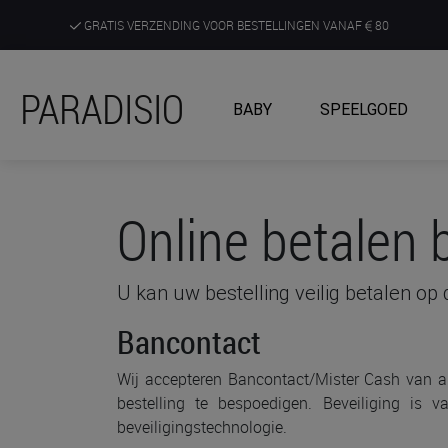
GRATIS VERZENDING VOOR BESTELLINGEN VANAF
80
DE RUIMSTE KEUZE AAN DE SCHERPSTE PRIJZEN
PARADISIO
BABY
SPEELGOED
ONTDEK, BELEEF EN KRIJG ADVIES IN ONZE WINKELS
Online betalen b
U kan uw bestelling veilig betalen op
Bancontact
Wij accepteren Bancontact/Mister Cash van a
bestelling te bespoedigen. Beveiliging is 
beveiligingstechnologie.