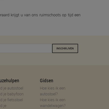
aard krijgt u van ons ruimschoots op tijd een
INSCHRIJVEN
uzehulpen
Gidsen
d je autostoel
Hoe kies ik een
d je babyfoon
autostoel?
d je fietsstoel
Hoe kies ik een
d je
wandelwagen?