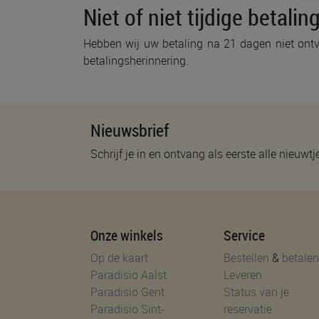
Niet of niet tijdige betalin
Hebben wij uw betaling na 21 dagen niet ontv
betalingsherinnering.
Nieuwsbrief
Schrijf je in en ontvang als eerste alle nieuwtj
Onze winkels
Service
Op de kaart
Bestellen
&
betalen
Paradisio Aalst
Leveren
Paradisio Gent
Status van je
Paradisio Sint-
reservatie