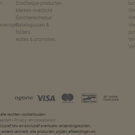
n
Ecocheque-producten
luc
Merken-overzicht
Vin
Geschenkcheque
Vin
huwingen
Catalogussen &
Vin
folders
po
Acties & promoties
Vin
Vi
 alle rechten voorbehouden.
aarden
-
Privacy- en cookiebeleid
 inclusief btw en exclusief eventuele verzendingskosten,
jk anders vermeld. Alle producten, prijzen, afbeeldingen en