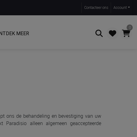
Contact
eer ons
Account
0
NTDEK MEER
Zoeken
lpt ons de behandeling en bevestiging van uw
ikt Paradisio alleen algemeen geaccepteerde