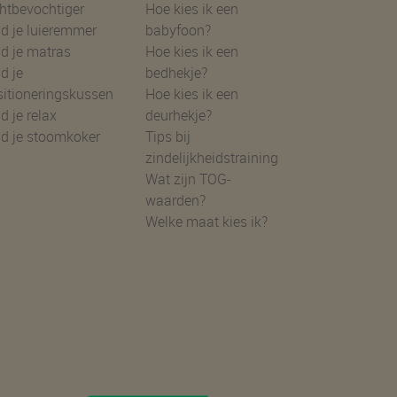
htbevochtiger
Hoe kies ik een
d je luieremmer
babyfoon?
d je matras
Hoe kies ik een
d je
bedhekje?
sitioneringskussen
Hoe kies ik een
d je relax
deurhekje?
nd je stoomkoker
Tips bij
zindelijkheidstraining
Wat zijn TOG-
waarden?
Welke maat kies ik?