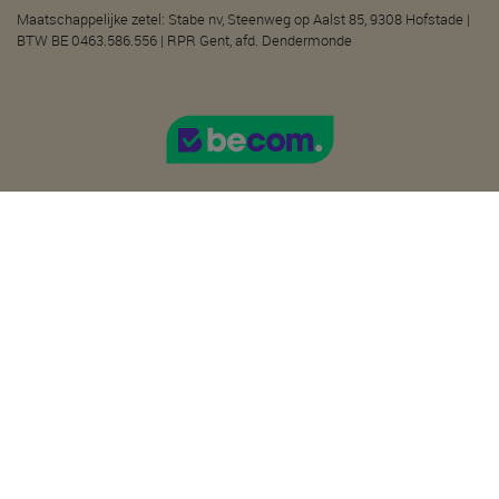
Maatschappelijke zetel: Stabe nv, Steenweg op Aalst 85, 9308 Hofstade |
BTW BE 0463.586.556 | RPR Gent, afd. Dendermonde