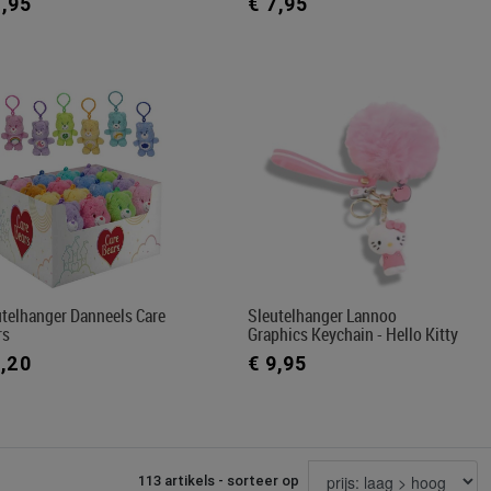
7,95
€ 7,95
utelhanger Danneels Care
Sleutelhanger Lannoo
rs
Graphics Keychain - Hello Kitty
8,20
€ 9,95
113 artikels - sorteer op