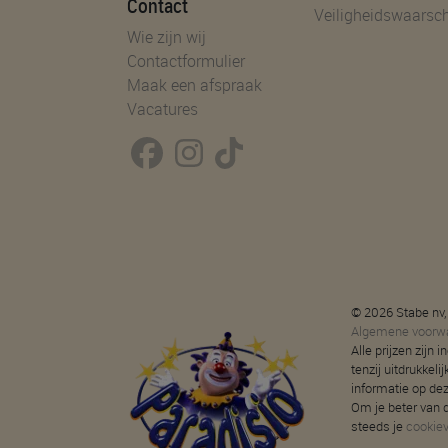
Contact
Veiligheidswaarsc
Wie zijn wij
Contactformulier
Maak een afspraak
Vacatures
© 2026 Stabe nv,
Algemene voorw
Alle prijzen zijn
tenzij uitdrukkeli
informatie op de
Om je beter van d
steeds je
cookie