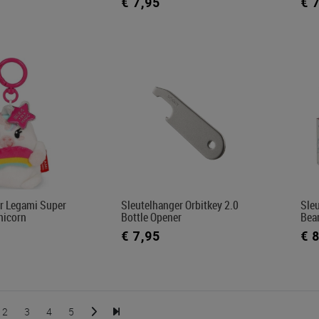
€ 7,95
€ 
r Legami Super
Sleutelhanger Orbitkey 2.0
Sle
Unicorn
Bottle Opener
Bea
€ 7,95
€ 
2
3
4
5