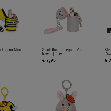
r Legami Mini
Sleutelhanger Legami Mini
Sle
Kawaii | Kitty
Kawa
€ 7,95
€ 