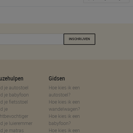
INSCHRIJVEN
uzehulpen
Gidsen
d je autostoel
Hoe kies ik een
d je babyfoon
autostoel?
d je fietsstoel
Hoe kies ik een
d je
wandelwagen?
htbevochtiger
Hoe kies ik een
d je luieremmer
babyfoon?
d je matras
Hoe kies ik een