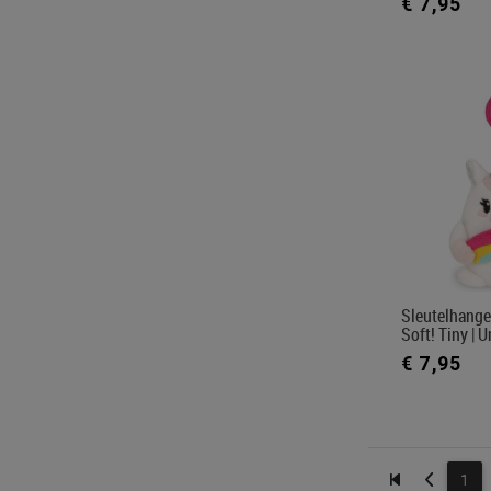
€ 7,95
Sleutelhange
Soft! Tiny | 
€ 7,95
1