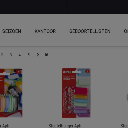
SEIZOEN
KANTOOR
GEBOORTELIJSTEN
O
2
3
4
5
r Apli
Sleutelhanger Apli
Sleu