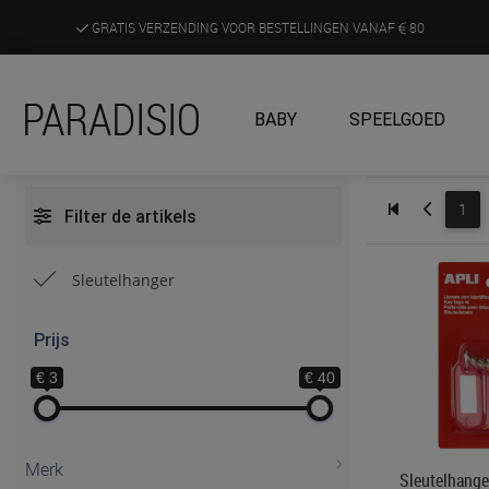
GRATIS VERZENDING VOOR BESTELLINGEN VANAF
80
DE RUIMSTE KEUZE AAN DE SCHERPSTE PRIJZEN
PARADISIO
BABY
SPEELGOED
ONTDEK, BELEEF EN KRIJG ADVIES IN ONZE WINKELS
1
Filter de artikels
Sleutelhanger
Prijs
€ 3
€ 40
Merk
Sleutelhange