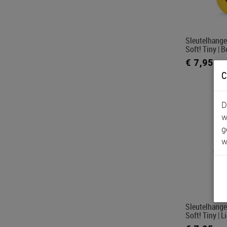
Sleutelhange
Soft! Tiny | B
€ 7,95
C
D
w
g
w
Sleutelhange
Soft! Tiny | L