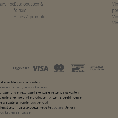
huwingen
Catalogussen &
Vin
folders
po
Acties & promoties
Vin
Vi
 alle rechten voorbehouden.
aarden
-
Privacy- en cookiebeleid
 inclusief btw en exclusief eventuele verzendingskosten,
jk anders vermeld. Alle producten, prijzen, afbeeldingen en
ze website zijn onder voorbehoud.
ienst te zijn, gebruikt deze website
cookies
. Je kan
voorkeuren aanpassen
.