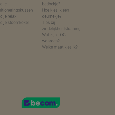
d je
bedhekje?
sitioneringskussen
Hoe kies ik een
d je relax
deurhekje?
nd je stoomkoker
Tips bij
zindelijkheidstraining
Wat zijn TOG-
waarden?
Welke maat kies ik?