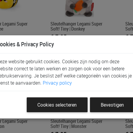
r Legami Super
Sleutelhanger Legami Super
Sle
ee
Soft! Tiny | Donkey
Soft
€ 7,95
€ 
ookies & Privacy Policy
eze website gebruikt cookies. Cookies zijn nodig om deze
ebsite correct te laten werken en zorgen ook voor een betere
ebruikservaring. Je beslist zelf welke categorieën van cookies je
enst te aanvaarden.
Privacy policy
Cookies selecteren
Bevestigen
r Legami Super
Sleutelhanger Legami Super
Sle
ion
Soft! Tiny | Monster
Soft