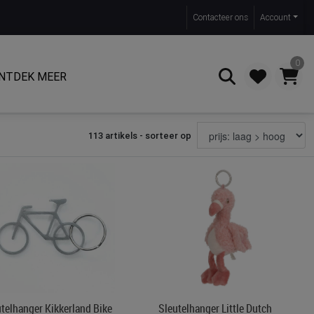
Contact
eer ons
Account
0
NTDEK MEER
113 artikels - sorteer op
Zoeken
telhanger Kikkerland Bike
Sleutelhanger Little Dutch