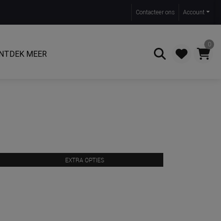
Contact
eer ons
Account
0
NTDEK MEER
Zoeken
EXTRA OPTIES