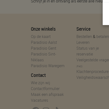
Schrijf je in en ontvang als eerste alle nieuwtj
Onze winkels
Service
Op de kaart
Bestellen
&
betalen
Paradisio Aalst
Leveren
Paradisio Gent
Status van je
Paradisio Sint-
reservatie
Niklaas
Veelgestelde vrage
Paradisio Waregem
(FAQ)
Klachtenprocedure
Contact
Veiligheidswaarsc
Wie zijn wij
Contactformulier
Maak een afspraak
Vacatures