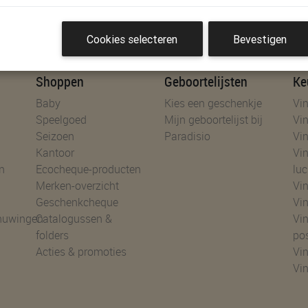
es!
Cookies selecteren
Bevestigen
Shoppen
Geboortelijsten
Ke
Baby
Kies een geschenkje
Vin
Speelgoed
Mijn geboortelijst bij
Vin
Seizoen
Paradisio
Vin
Kantoor
Vin
n
Ecocheque-producten
luc
Merken-overzicht
Vin
Geschenkcheque
Vin
huwingen
Catalogussen &
Vin
folders
po
Acties & promoties
Vin
Vi