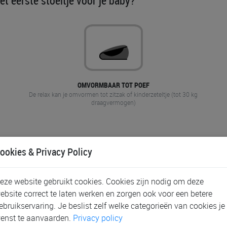
het eerste stoeltje voor je baby?
OMVORMBAAR TOT POEF
De relax kan je omvormen tot zitzak of kinderzeteltje (tot 30 kg
draagvermogen)
ookies & Privacy Policy
eze website gebruikt cookies. Cookies zijn nodig om deze
ebsite correct te laten werken en zorgen ook voor een betere
ebruikservaring. Je beslist zelf welke categorieën van cookies je
enst te aanvaarden.
Privacy policy