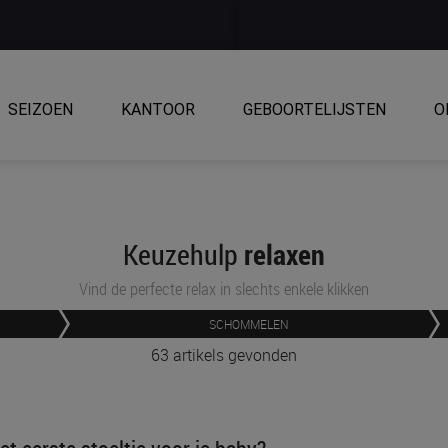
SEIZOEN
KANTOOR
GEBOORTELIJSTEN
O
relaxen
Keuzehulp
Vind de perfecte relax in slechts enkele klikken
SCHOMMELEN
63 artikels gevonden