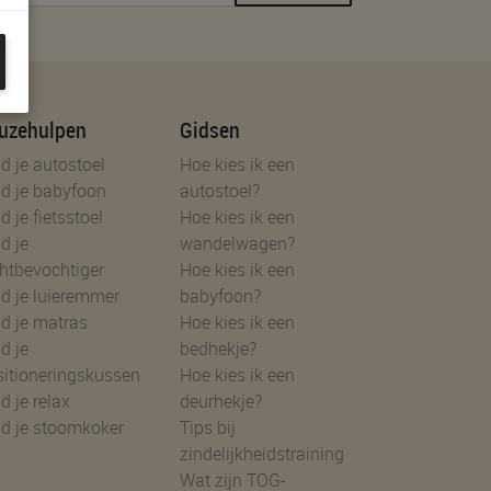
uzehulpen
Gidsen
d je autostoel
Hoe kies ik een
d je babyfoon
autostoel?
d je fietsstoel
Hoe kies ik een
d je
wandelwagen?
htbevochtiger
Hoe kies ik een
d je luieremmer
babyfoon?
d je matras
Hoe kies ik een
d je
bedhekje?
sitioneringskussen
Hoe kies ik een
d je relax
deurhekje?
nd je stoomkoker
Tips bij
zindelijkheidstraining
Wat zijn TOG-