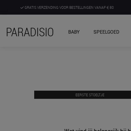
GRATIS VERZENDING VOOR BESTELLINGEN VANAF
80
DE RUIMSTE KEUZE AAN DE SCHERPSTE PRIJZEN
PARADISIO
BABY
SPEELGOED
ONTDEK, BELEEF EN KRIJG ADVIES IN ONZE WINKELS
EERSTE STOELTJE