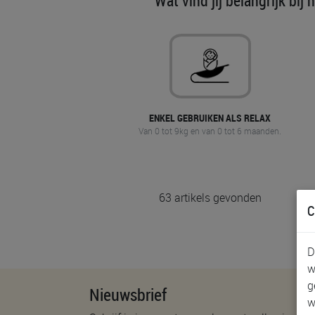
Wat vind jij belangrijk bij 
ENKEL GEBRUIKEN ALS RELAX
Van 0 tot 9kg en van 0 tot 6 maanden.
63 artikels gevonden
C
D
w
g
Nieuwsbrief
w