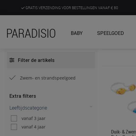
GRATIS VERZENDING VOOR BESTELLINGEN VANAF
80
DE RUIMSTE KEUZE AAN DE SCHERPSTE PRIJZEN
PARADISIO
BABY
SPEELGOED
ONTDEK, BELEEF EN KRIJG ADVIES IN ONZE WINKELS
Filter de artikels
Zwem- en strandspeelgoed
Extra filters
Leeftijdscategorie
vanaf 3 jaar
vanaf 4 jaar
Duik- & Zwemb