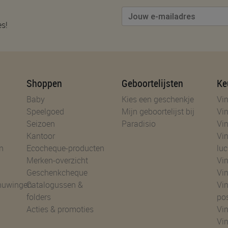
es!
Shoppen
Geboortelijsten
Ke
Baby
Kies een geschenkje
Vin
Speelgoed
Mijn geboortelijst bij
Vin
Seizoen
Paradisio
Vin
Kantoor
Vin
n
Ecocheque-producten
luc
Merken-overzicht
Vin
Geschenkcheque
Vin
huwingen
Catalogussen &
Vin
folders
po
Acties & promoties
Vin
Vi