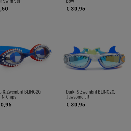
er Swim Set
Bow
8,50
€ 30,95
k- & Zwembril BLING2O,
Duik- & Zwembril BLING2O,
h-N-Chips
Jawsome JR
30,95
€ 30,95