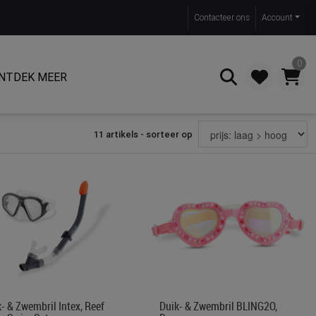
Contact
eer ons
Account
0
NTDEK MEER
11 artikels - sorteer op
Zoeken
- & Zwembril Intex, Reef
Duik- & Zwembril BLING2O,