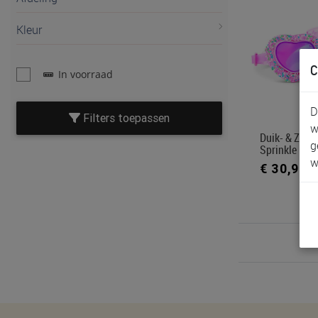
Kleur
C
In voorraad
D
Filters toepassen
w
Duik- & Zwem
g
Sprinkle
w
€ 30,95