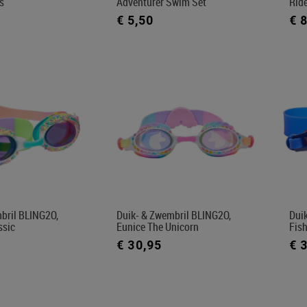
s
Adventurer Swim Set
Rid
€ 5,50
€ 
bril BLING2O,
Duik- & Zwembril BLING2O,
Dui
ssic
Eunice The Unicorn
Fis
€ 30,95
€ 