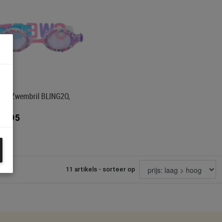
k- & Zwembril BLING2O,
etti
34,95
11 artikels - sorteer op