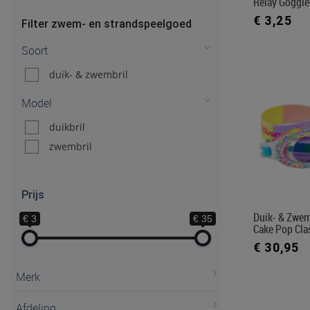
Relay Goggle
€ 3,25
Filter zwem- en strandspeelgoed
Soort
duik- & zwembril
Model
duikbril
zwembril
Prijs
Duik- & Zwem
€ 3
€ 35
Cake Pop Cla
€ 30,95
Merk
Afdeling