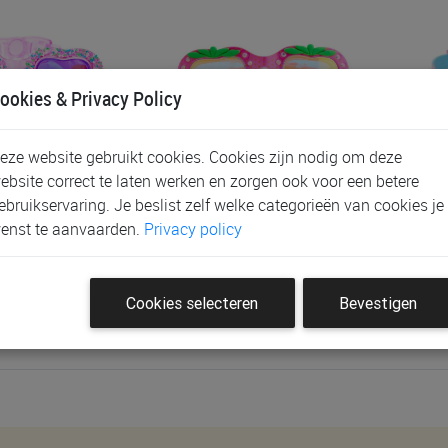
ookies & Privacy Policy
eze website gebruikt cookies. Cookies zijn nodig om deze
ebsite correct te laten werken en zorgen ook voor een betere
bril BLING2O,
Duik- & Zwembril BLING2O,
Dui
ebruikservaring. Je beslist zelf welke categorieën van cookies je
Strawberry
Funf
enst te aanvaarden.
Privacy policy
€ 30,95
€ 
Cookies selecteren
Bevestigen