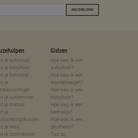
INSCHRIJVEN
uzehulpen
Gidsen
d je autostoel
Hoe kies ik een
d je babyfoon
autostoel?
d je fietsstoel
Hoe kies ik een
d je
wandelwagen?
htbevochtiger
Hoe kies ik een
d je luieremmer
babyfoon?
d je matras
Hoe kies ik een
d je
bedhekje?
sitioneringskussen
Hoe kies ik een
d je relax
deurhekje?
nd je stoomkoker
Tips bij