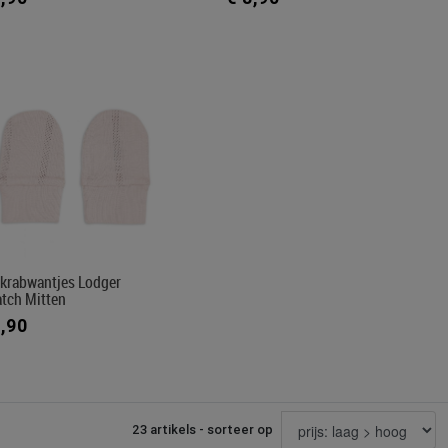
ikrabwantjes Lodger
atch Mitten
9,90
23 artikels - sorteer op