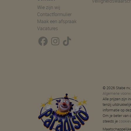
Veiligheidswaarsc
Wie zijn wij
Contactformulier
Maak een afspraak
Vacatures
© 2026 Stabe nv,
Algemene voorw
Alle prijzen zijn
tenzij uitdrukkeli
informatie op de
Om je beter van d
steeds je
cookie
Maatschappelijke