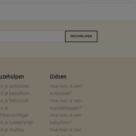
INSCHRIJVEN
uzehulpen
Gidsen
d je autostoel
Hoe kies ik een
d je babyfoon
autostoel?
d je fietsstoel
Hoe kies ik een
d je
wandelwagen?
htbevochtiger
Hoe kies ik een
d je luieremmer
babyfoon?
d je matras
Hoe kies ik een