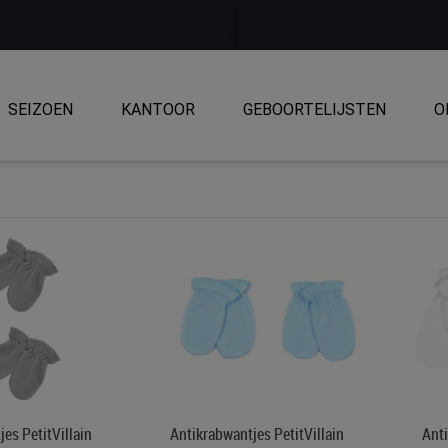
SEIZOEN
KANTOOR
GEBOORTELIJSTEN
O
es PetitVillain
Antikrabwantjes PetitVillain
Anti