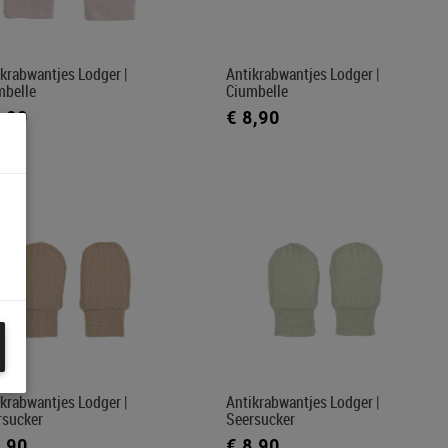
krabwantjes Lodger |
Antikrabwantjes Lodger |
mbelle
Ciumbelle
8,90
€ 8,90
krabwantjes Lodger |
Antikrabwantjes Lodger |
rsucker
Seersucker
8,90
€ 8,90