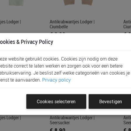
jes Lodger |
Antikrabwantjes Lodger |
Anti
Ciumbelle
Ciu
€ 8,90
€ 
ookies & Privacy Policy
eze website gebruikt cookies. Cookies zijn nodig om deze
ebsite correct te laten werken en zorgen ook voor een betere
ebruikservaring. Je beslist zelf welke categorieën van cookies je
enst te aanvaarden.
Privacy policy
Cookies selecteren
Bevestigen
jes Lodger |
Antikrabwantjes Lodger |
Anti
Seersucker
See
€ 8,90
€ 