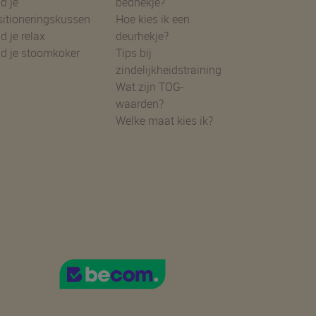
d je
bedhekje?
sitioneringskussen
Hoe kies ik een
d je relax
deurhekje?
nd je stoomkoker
Tips bij
zindelijkheidstraining
Wat zijn TOG-
waarden?
Welke maat kies ik?