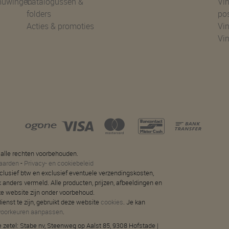
huwingen
Catalogussen &
Vin
folders
po
Acties & promoties
Vin
Vi
 alle rechten voorbehouden.
aarden
-
Privacy- en cookiebeleid
 inclusief btw en exclusief eventuele verzendingskosten,
jk anders vermeld. Alle producten, prijzen, afbeeldingen en
ze website zijn onder voorbehoud.
ienst te zijn, gebruikt deze website
cookies
. Je kan
voorkeuren aanpassen
.
 zetel: Stabe nv, Steenweg op Aalst 85, 9308 Hofstade |