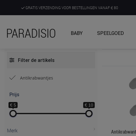
GRATIS VERZENDING VOOR BESTELLINGEN VANAF
80
DE RUIMSTE KEUZE AAN DE SCHERPSTE PRIJZEN
PARADISIO
BABY
SPEELGOED
ONTDEK, BELEEF EN KRIJG ADVIES IN ONZE WINKELS
Filter de artikels
Antikrabwantjes
Prijs
€ 5
€ 10
Merk
Antikrabwantj