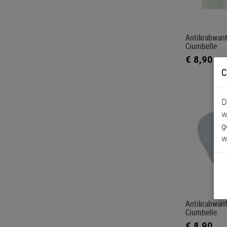
Antikrabwant
Ciumbelle
€ 8,90
C
D
w
g
w
Antikrabwant
Ciumbelle
€ 8,90