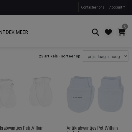
Contact
eer ons
Account
0
NTDEK MEER
23 artikels - sorteer op
Zoeken
krabwantjes PetitVillain
Antikrabwantjes PetitVillain