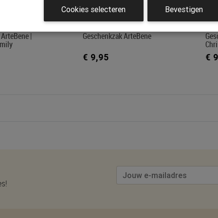
Cookies selecteren
Bevestigen
ArteBene |
Geschenkzak ArteBene
Ges
mily
Chr
€ 9,95
€ 
es!