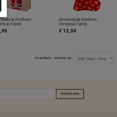
chenkzak ArteBene |
Geschenkzak ArteBene |
istmas Family
Christmas Family
9,95
€ 12,50
16 artikels - sorteer op
INSCHRIJVEN