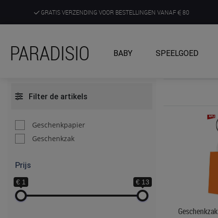
GRATIS VERZENDING VOOR BESTELLINGEN VANAF
80
DE RUIMSTE KEUZE AAN DE SCHERPSTE PRIJZEN
PARADISIO
BABY
SPEELGOED
ONTDEK, BELEEF EN KRIJG ADVIES IN ONZE WINKELS
Filter de artikels
Geschenkpapier
Geschenkzak
Prijs
€ 1
€ 13
Geschenkzak 