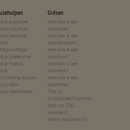
uzehulpen
Gidsen
d je autostoel
Hoe kies ik een
d je babyfoon
autostoel?
d je fietsstoel
Hoe kies ik een
d je
wandelwagen?
htbevochtiger
Hoe kies ik een
d je luieremmer
babyfoon?
d je matras
Hoe kies ik een
d je
bedhekje?
sitioneringskussen
Hoe kies ik een
d je relax
deurhekje?
nd je stoomkoker
Tips bij
zindelijkheidstraining
Wat zijn TOG-
waarden?
Welke maat kies ik?