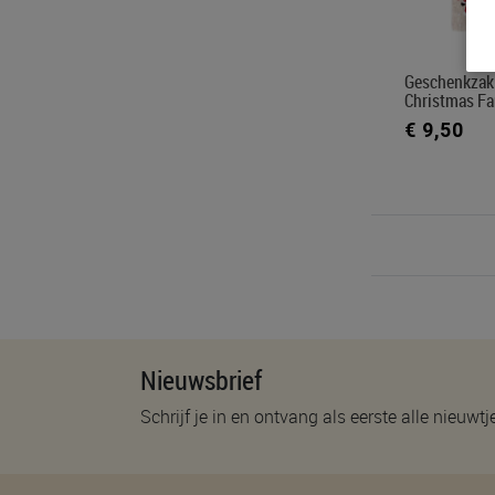
Geschenkzak 
Christmas Fa
€ 9,50
Nieuwsbrief
Schrijf je in en ontvang als eerste alle nieuwtj