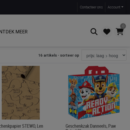
Contact
eer ons
Account
0
NTDEK MEER
16 artikels - sorteer op
Zoeken
chenkpapier STEWO, Len
Geschenkzak Danneels, Paw