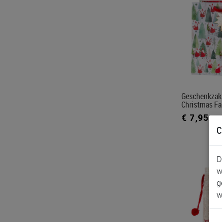
Geschenkzak 
Christmas Fa
€ 7,95
C
D
w
g
w