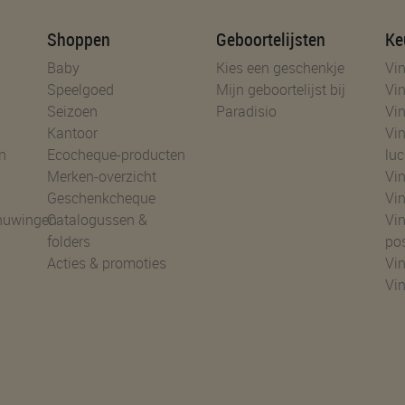
Shoppen
Geboortelijsten
Ke
Baby
Kies een geschenkje
Vin
Speelgoed
Mijn geboortelijst bij
Vin
Seizoen
Paradisio
Vin
Kantoor
Vin
n
Ecocheque-producten
luc
Merken-overzicht
Vin
Geschenkcheque
Vin
huwingen
Catalogussen &
Vin
folders
po
Acties & promoties
Vin
Vi