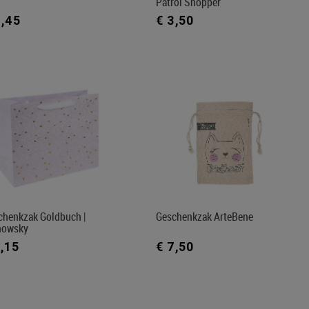
Patrol Shopper
3,45
€ 3,50
chenkzak Goldbuch |
Geschenkzak ArteBene
nowsky
5,15
€ 7,50