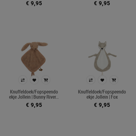
€ 9,95
€ 9,95
Knuffeldoek/fopspeendo
Knuffeldoek/fopspeendo
Ekje Jollein | Bunny River…
Ekje Jollein | Fox
€ 9,95
€ 9,95