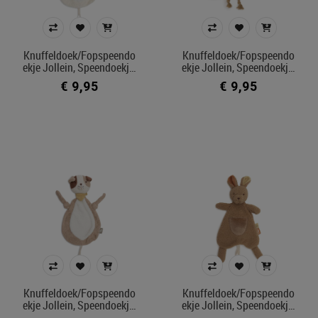
Knuffeldoek/fopspeendo
Knuffeldoek/fopspeendo
Ekje Jollein, Speendoekj…
Ekje Jollein, Speendoekj…
€ 9,95
€ 9,95
Knuffeldoek/fopspeendo
Knuffeldoek/fopspeendo
Ekje Jollein, Speendoekj…
Ekje Jollein, Speendoekj…