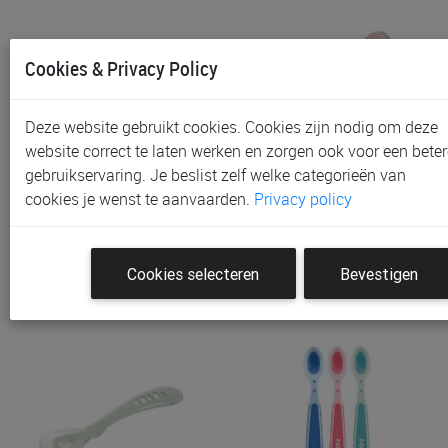
Cookies & Privacy Policy
Deze website gebruikt cookies. Cookies zijn nodig om deze
website correct te laten werken en zorgen ook voor een beter
gebruikservaring. Je beslist zelf welke categorieën van
Bestek Beaba 1ste
Bestek Beaba 2e Leeftijd,
cookies je wenst te aanvaarden.
Privacy policy
Leeftijd, Lepel Green Grey
Lepel Cotton Candy
€ 6,70
€ 6,70
Cookies selecteren
Bevestigen