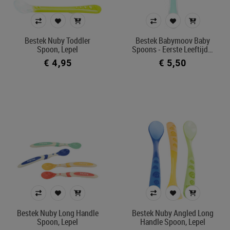
Lepel: warmtegevoelig
ja
Bestek Nuby Toddler
Bestek Babymoov Baby
neen
Spoon, Lepel
Spoons - Eerste Leeftijd…
Lepel: schepje in zacht materiaal
€ 4,95
€ 5,50
ja
neen
Met opbergdoosje
inbegrepen
niet inbegrepen
Prijs
€ 4
€ 25
Bestek Nuby Long Handle
Bestek Nuby Angled Long
Spoon, Lepel
Handle Spoon, Lepel