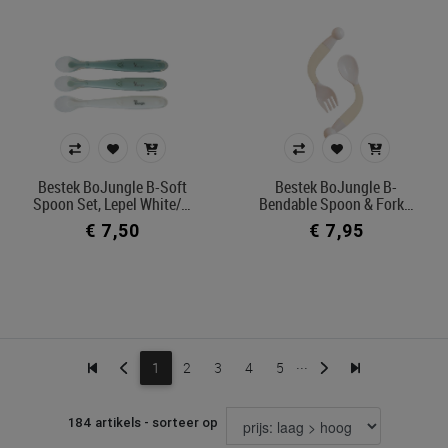
Bestek BoJungle B-Soft
Bestek BoJungle B-
Spoon Set, Lepel White/…
Bendable Spoon & Fork…
€ 7,50
€ 7,95
...
1
2
3
4
5
184 artikels - sorteer op