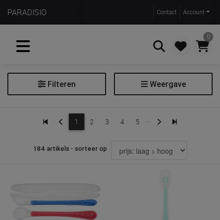
PARADISIO
Contact
Account
0
Filteren
Weergave
Zoeken
Bestek
...
1
2
3
4
5
Extra filters
184 artikels - sorteer op
Soort
lepel
vork
mes