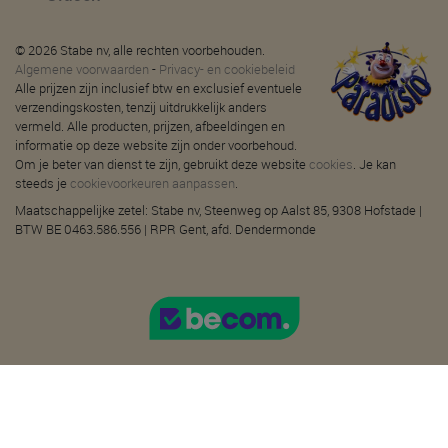
© 2026 Stabe nv, alle rechten voorbehouden.
Algemene voorwaarden
-
Privacy- en cookiebeleid
Alle prijzen zijn inclusief btw en exclusief eventuele
verzendingskosten, tenzij uitdrukkelijk anders
vermeld. Alle producten, prijzen, afbeeldingen en
informatie op deze website zijn onder voorbehoud.
Om je beter van dienst te zijn, gebruikt deze website
cookies
. Je kan
steeds je
cookievoorkeuren aanpassen
.
Maatschappelijke zetel: Stabe nv, Steenweg op Aalst 85, 9308 Hofstade |
BTW BE 0463.586.556 | RPR Gent, afd. Dendermonde