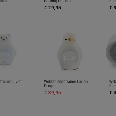
hant
Rocking Unicorn
Sar
€ 29,95
€ 
trainer Luvion
Wekker Slaaptrainer Luvion
Wekk
Penguin
She
€ 39,95
€ 