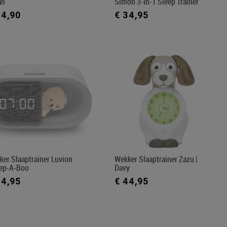
ah
Simon 3-In-1 Sleep Trainer
34,90
€ 34,95
er Slaaptrainer Luvion
Wekker Slaaptrainer Zazu |
ep-A-Boo
Davy
44,95
€ 44,95