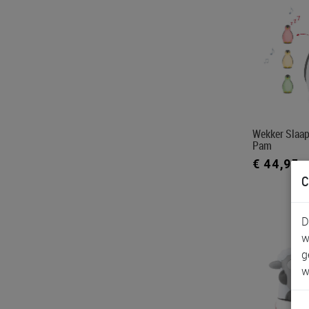
Wekker Slaapt
Pam
€ 44,95
C
D
w
g
w