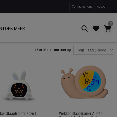
Contact
eer ons
Account
0
NTDEK MEER
15 artikels - sorteer op
Zoeken
er Slaaptrainer Zazu |
Wekker Slaaptrainer Alecto