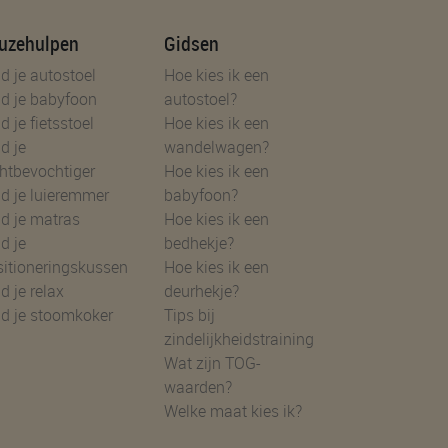
uzehulpen
Gidsen
d je autostoel
Hoe kies ik een
d je babyfoon
autostoel?
d je fietsstoel
Hoe kies ik een
d je
wandelwagen?
htbevochtiger
Hoe kies ik een
d je luieremmer
babyfoon?
d je matras
Hoe kies ik een
d je
bedhekje?
sitioneringskussen
Hoe kies ik een
d je relax
deurhekje?
nd je stoomkoker
Tips bij
zindelijkheidstraining
Wat zijn TOG-
waarden?
Welke maat kies ik?