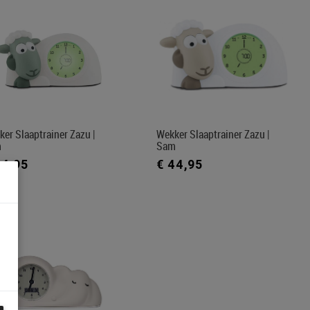
er Slaaptrainer Zazu |
Wekker Slaaptrainer Zazu |
m
Sam
44,95
€ 44,95