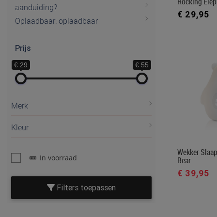
Rocking Elep
aanduiding?
€ 29,95
Oplaadbaar: oplaadbaar
Prijs
€ 29
€ 55
Merk
Kleur
Wekker Slaap
In voorraad
Bear
€ 39,95
Filters toepassen