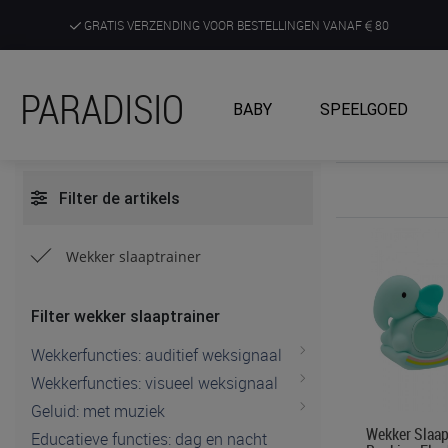
GRATIS VERZENDING VOOR BESTELLINGEN VANAF
80
DE RUIMSTE KEUZE AAN DE SCHERPSTE PRIJZEN
PARADISIO
BABY
SPEELGOED
ONTDEK, BELEEF EN KRIJG ADVIES IN ONZE WINKELS
Filter de artikels
Wekker slaaptrainer
Filter wekker slaaptrainer
Wekkerfuncties: auditief weksignaal
Wekkerfuncties: visueel weksignaal
Geluid: met muziek
Wekker Slaap
Educatieve functies: dag en nacht