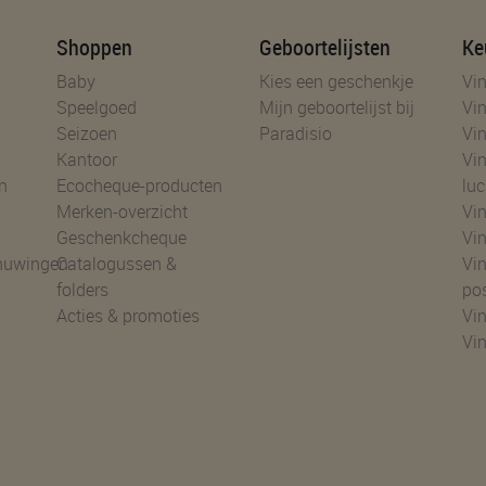
Shoppen
Geboortelijsten
Ke
Baby
Kies een geschenkje
Vin
Speelgoed
Mijn geboortelijst bij
Vin
Seizoen
Paradisio
Vin
Kantoor
Vin
n
Ecocheque-producten
luc
Merken-overzicht
Vin
Geschenkcheque
Vin
huwingen
Catalogussen &
Vin
folders
po
Acties & promoties
Vin
Vi