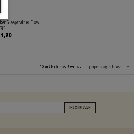
ker Slaaptrainer Flow
rge
54,90
15 artikels - sorteer op
INSCHRIJVEN