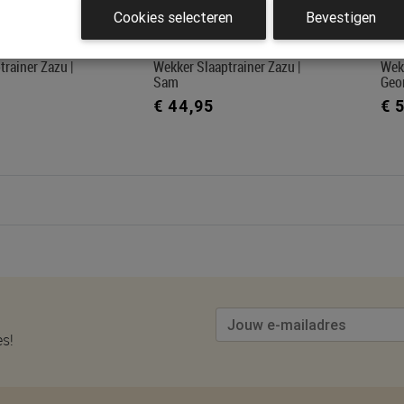
Cookies selecteren
Bevestigen
rainer Zazu |
Wekker Slaaptrainer Zazu |
Wek
Sam
Geo
€ 44,95
€ 
es!