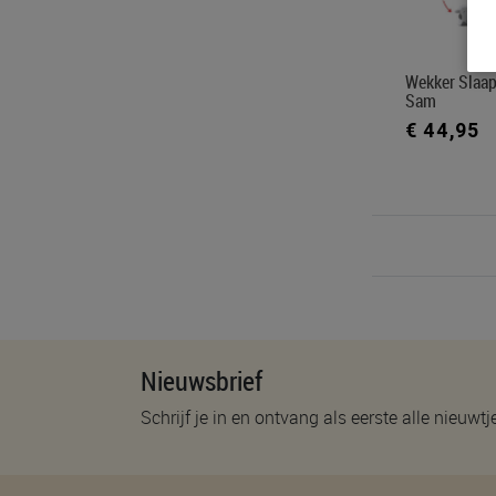
Wekker Slaapt
Sam
€ 44,95
Nieuwsbrief
Schrijf je in en ontvang als eerste alle nieuwtj