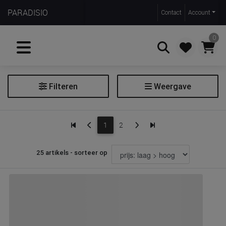
PARADISIO
Contact
Account
0
Filteren
Weergave
Zoeken
Creatief speelgoed
1
2
Extra filters
25 artikels - sorteer op
Leeftijdscategorie
Filter creatief speelgoed
Soort