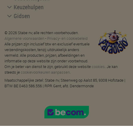
Keuzehulpen
Gidsen
© 2026 Stabe nv, alle rechten voorbehouden.
Algemene voorwaarden
-
Privacy- en cookiebeleid
Alle prijzen zijn inclusief btw en exclusief eventuele
verzendingskosten, tenzij uitdrukkelijk anders
vermeld. Alle producten, prijzen, afbeeldingen en
informatie op deze website zijn onder voorbehoud.
Om je beter van dienst te zijn, gebruikt deze website
cookies
. Je kan
steeds je
cookievoorkeuren aanpassen
.
Maatschappelijke zetel: Stabe nv, Steenweg op Aalst 85, 9308 Hofstade |
BTW BE 0463.586.556 | RPR Gent, afd. Dendermonde