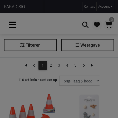
PARADISIO
Contact
Account
0
Filteren
Weergave
Zoeken
Fietsen
1
2
3
4
5
Fietshelm
116 artikels - sorteer op
Prijs
€ 9
€ 139
Merk