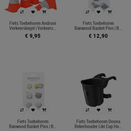
Kleur
Fiets Toebehoren Androni
Fiets Toebehoren
Verkeerskegel | Verkeers…
Banwood Basket Pins | B…
In voorraad
€ 9,95
€ 12,90
Ecocheque artikelen
Belgisch product
Filters toepassen
Fiets Toebehoren
Fiets Toebehoren Doona
Banwood Basket Pins | B…
Bekerhouder Liki Cup Ho…