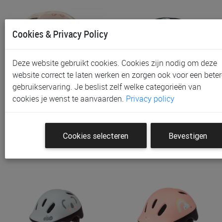
Cookies & Privacy Policy
Deze website gebruikt cookies. Cookies zijn nodig om deze
website correct te laten werken en zorgen ook voor een beter
gebruikservaring. Je beslist zelf welke categorieën van
Fietshelm Polisport Baby,
Fietshelm Polisport XXS
cookies je wenst te aanvaarden.
Privacy policy
Maat: 44-48 Cm
Baby, Maat: 44-48 Cm
€ 20,95
€ 20,95
Cookies selecteren
Bevestigen