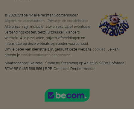
© 2026 Stabe nv, alle rechten voorbehouden.
Algemene voorwaarden
-
Privacy- en cookiebeleid
Alle prijzen zijn inclusief btw en exclusief eventuele
verzendingskosten, tenzij uitdrukkelijk anders
vermeld. Alle producten, prijzen, afbeeldingen en
informatie op deze website zijn onder voorbehoud.
Om je beter van dienst te zijn, gebruikt deze website
cookies
. Je kan
steeds je
cookievoorkeuren aanpassen
.
Maatschappelijke zetel: Stabe nv, Steenweg op Aalst 85, 9308 Hofstade |
BTW BE 0463.586.556 | RPR Gent, afd. Dendermonde