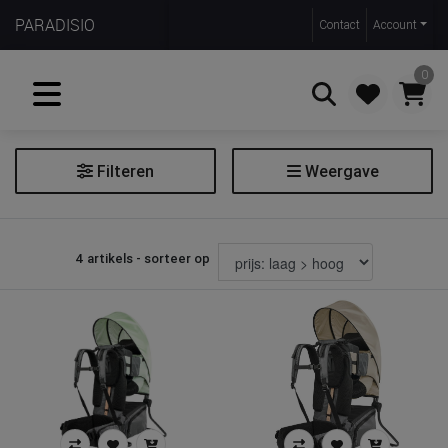
PARADISIO
Contact
Account
0
Filteren
Weergave
Zoeken
Rugdraagzak
4 artikels - sorteer op
Prijs
€ 175
€ 355
Merk