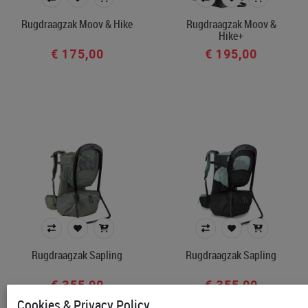
Kleur
Rugdraagzak Moov & Hike
Rugdraagzak Moov &
Hike+
In voorraad
€ 175,00
€ 195,00
Filters toepassen
Rugdraagzak Sapling
Rugdraagzak Sapling
€ 355,00
€ 355,00
Cookies & Privacy Policy