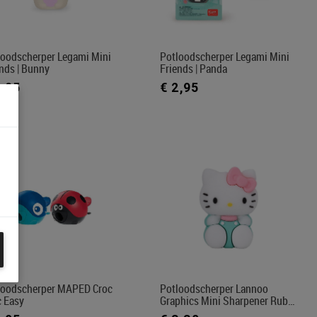
loodscherper Legami Mini
Potloodscherper Legami Mini
nds | Bunny
Friends | Panda
2,95
€ 2,95
loodscherper MAPED Croc
Potloodscherper Lannoo
c Easy
Graphics Mini Sharpener Rub…