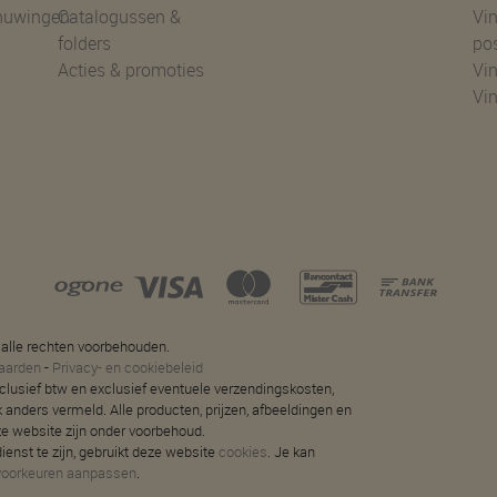
huwingen
Catalogussen &
Vin
folders
po
Acties & promoties
Vin
Vi
 alle rechten voorbehouden.
aarden
-
Privacy- en cookiebeleid
 inclusief btw en exclusief eventuele verzendingskosten,
jk anders vermeld. Alle producten, prijzen, afbeeldingen en
ze website zijn onder voorbehoud.
ienst te zijn, gebruikt deze website
cookies
. Je kan
voorkeuren aanpassen
.