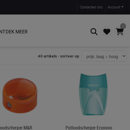
Contact
eer ons
Account
0
NTDEK MEER
40 artikels - sorteer op
Zoeken
loodscherper M&R
Potloodscherper Econovo