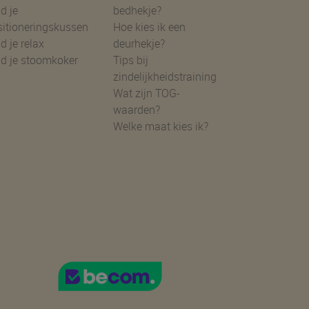
d je
bedhekje?
sitioneringskussen
Hoe kies ik een
d je relax
deurhekje?
nd je stoomkoker
Tips bij
zindelijkheidstraining
Wat zijn TOG-
waarden?
Welke maat kies ik?