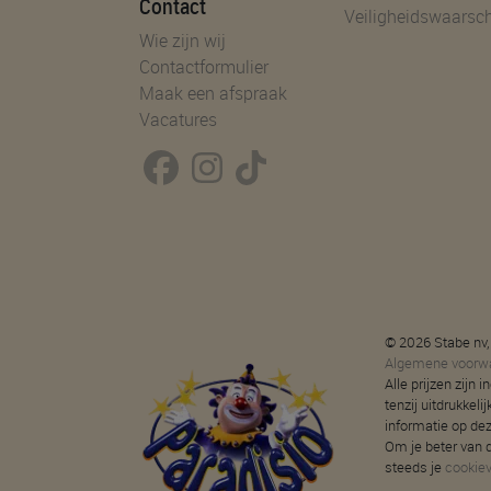
Contact
Veiligheidswaarsc
Wie zijn wij
Contactformulier
Maak een afspraak
Vacatures
© 2026 Stabe nv,
Algemene voorw
Alle prijzen zijn
tenzij uitdrukkeli
informatie op de
Om je beter van d
steeds je
cookie