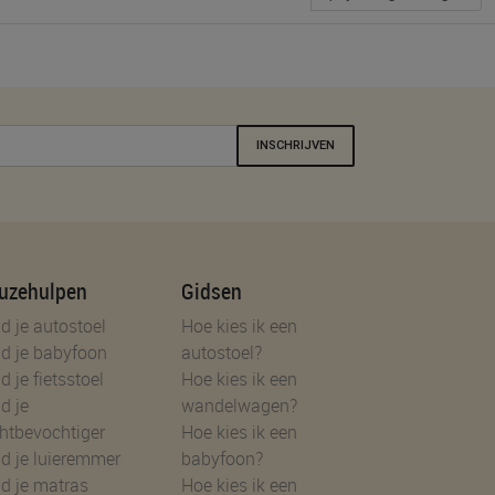
INSCHRIJVEN
uzehulpen
Gidsen
d je autostoel
Hoe kies ik een
d je babyfoon
autostoel?
d je fietsstoel
Hoe kies ik een
d je
wandelwagen?
htbevochtiger
Hoe kies ik een
d je luieremmer
babyfoon?
d je matras
Hoe kies ik een