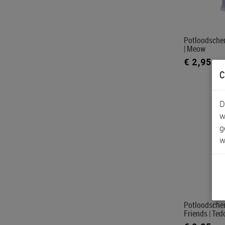
Potloodsche
| Meow
€ 2,95
C
D
w
g
w
Potloodscher
Friends | Ted