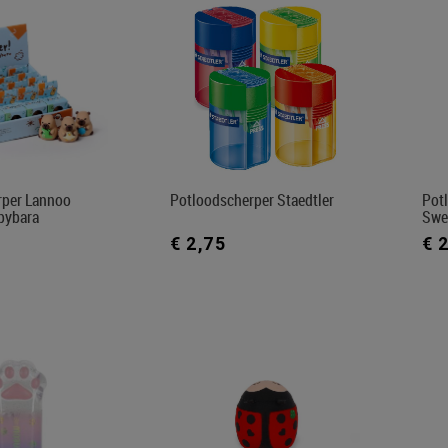
rper Lannoo
Potloodscherper Staedtler
Pot
apybara
Swee
€ 2,75
€ 