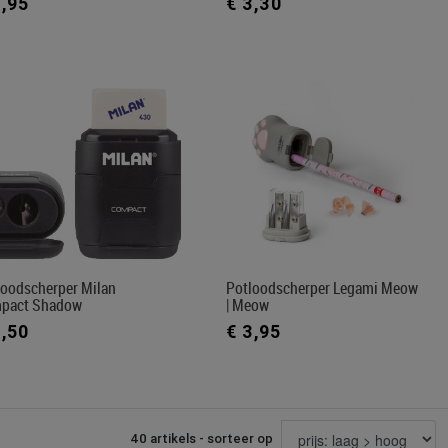
2,95
€ 3,30
loodscherper Milan
Potloodscherper Legami Meow
pact Shadow
| Meow
3,50
€ 3,95
40 artikels - sorteer op