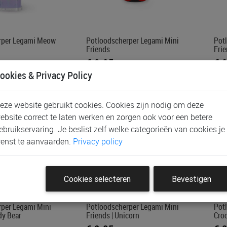
rper Legami Meow
Potloodscherper Legami Mini
Pot
Friends
Frie
€ 2,95
€ 
ookies & Privacy Policy
eze website gebruikt cookies. Cookies zijn nodig om deze
ebsite correct te laten werken en zorgen ook voor een betere
ebruikservaring. Je beslist zelf welke categorieën van cookies je
enst te aanvaarden.
Privacy policy
Cookies selecteren
Bevestigen
per Legami Mini
Potloodscherper Legami Mini
Pot
dy Bear
Friends | Unicorn
Cro