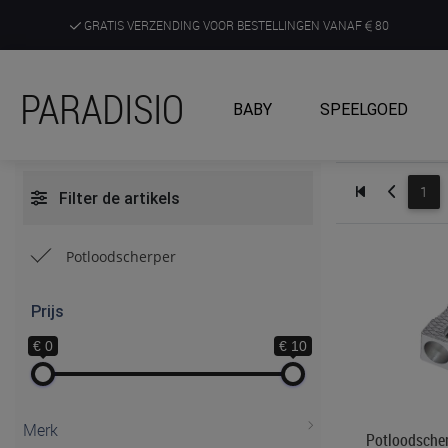
GRATIS VERZENDING VOOR BESTELLINGEN VANAF
80
DE RUIMSTE KEUZE AAN DE SCHERPSTE PRIJZEN
PARADISIO
BABY
SPEELGOED
ONTDEK, BELEEF EN KRIJG ADVIES IN ONZE WINKELS
1
Filter de artikels
Potloodscherper
Prijs
€ 0
€ 10
Merk
Potloodsche