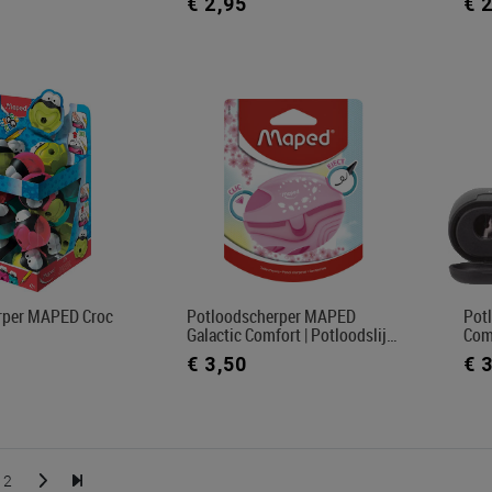
€ 2,95
€ 
rper MAPED Croc
Potloodscherper MAPED
Pot
Galactic Comfort | Potloodslij…
Com
€ 3,50
€ 
2