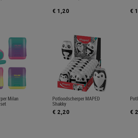
€ 1,20
€ 
per Milan
Potloodscherper MAPED
Potl
set
Shakky
€ 2,20
€ 