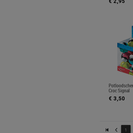
€ 2,95
Potloodsche
Croc Signal
€ 3,50
1