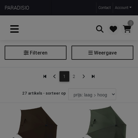
PARADISIO
Contact
Account
0
Filteren
Weergave
Zoeken
Parasol
1
2
Filter parasol
27 artikels - sorteer op
Collectie
Geschikt voor: naam
Prijs