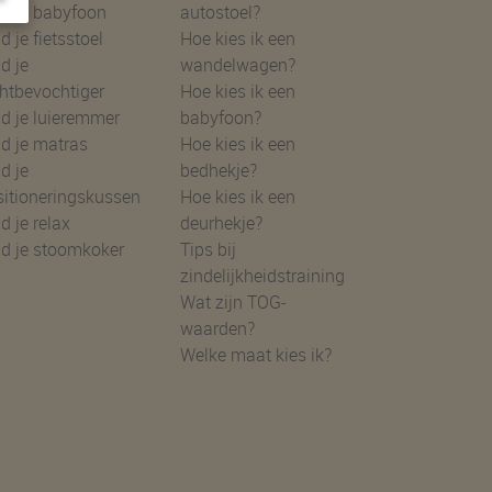
d je babyfoon
autostoel?
d je fietsstoel
Hoe kies ik een
d je
wandelwagen?
htbevochtiger
Hoe kies ik een
d je luieremmer
babyfoon?
d je matras
Hoe kies ik een
d je
bedhekje?
sitioneringskussen
Hoe kies ik een
d je relax
deurhekje?
nd je stoomkoker
Tips bij
zindelijkheidstraining
Wat zijn TOG-
waarden?
Welke maat kies ik?