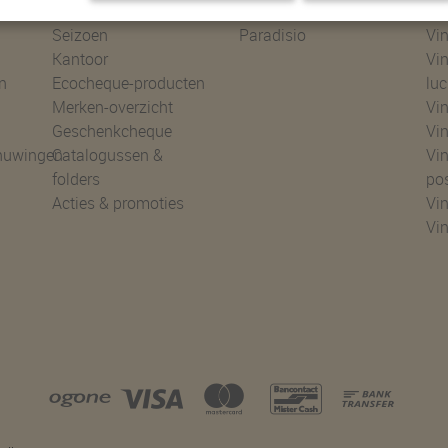
Speelgoed
Mijn geboortelijst bij
Vin
Seizoen
Paradisio
Vin
Kantoor
Vin
n
Ecocheque-producten
luc
Merken-overzicht
Vin
Geschenkcheque
Vin
huwingen
Catalogussen &
Vin
folders
po
Acties & promoties
Vin
Vi