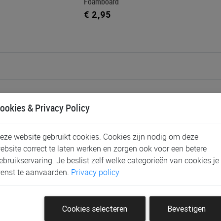
Foamboard
€ 2,95
ookies & Privacy Policy
eze website gebruikt cookies. Cookies zijn nodig om deze
es!
ebsite correct te laten werken en zorgen ook voor een betere
ebruikservaring. Je beslist zelf welke categorieën van cookies je
enst te aanvaarden.
Privacy policy
Shoppen
Geboortelijsten
Ke
Cookies selecteren
Bevestigen
Baby
Kies een geschenkje
Vin