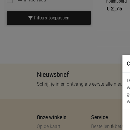
Foamboard
€ 2,75
Filters toepassen
C
Nieuwsbrief
D
Schrijf je in en ontvang als eerste alle nieuwtj
w
g
w
Onze winkels
Service
Op de kaart
Bestellen
&
betalen