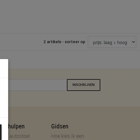
2 artikels - sorteer op
INSCHRIJVEN
uzehulpen
Gidsen
d je autostoel
Hoe kies ik een