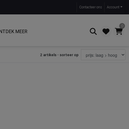
Contact
eer ons
Account
0
NTDEK MEER
2 artikels - sorteer op
Zoeken