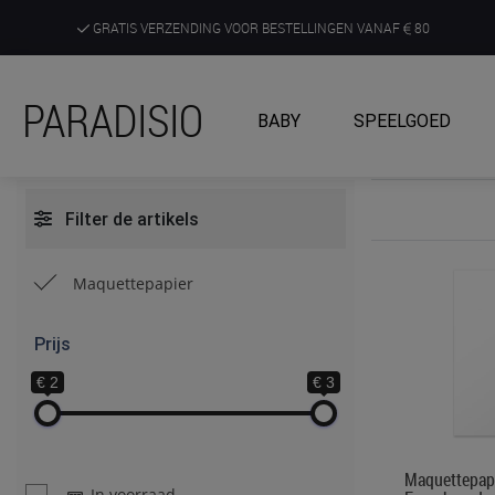
GRATIS VERZENDING VOOR BESTELLINGEN VANAF
80
DE RUIMSTE KEUZE AAN DE SCHERPSTE PRIJZEN
PARADISIO
BABY
SPEELGOED
ONTDEK, BELEEF EN KRIJG ADVIES IN ONZE WINKELS
Filter de artikels
Maquettepapier
Prijs
€ 2
€ 3
Maquettepa
In voorraad