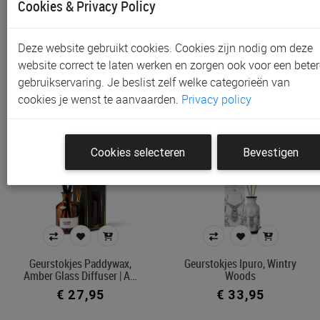
Cookies & Privacy Policy
Geurstokjes Paddywax,
Geurstokjes Paddywax,
Amber Glass Diffuser | A…
Amber Glass Diffuser | A…
Deze website gebruikt cookies. Cookies zijn nodig om deze
€ 27,95
€ 27,95
website correct te laten werken en zorgen ook voor een beter
gebruikservaring. Je beslist zelf welke categorieën van
cookies je wenst te aanvaarden.
Privacy policy
Cookies selecteren
Bevestigen
Geurstokjes Paddywax,
Geurstokjes Ipuro, Wintry
Amber Glass Diffuser | A…
Woods
€ 27,95
€ 33,95