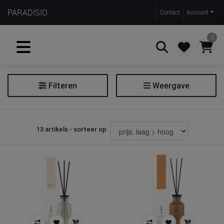
PARADISIO
Contact
Account
0
Filteren
Weergave
Zoeken
Geurverspreider
13 artikels - sorteer op
Filter geurverspreider
Soort
geurstokjes
Geur