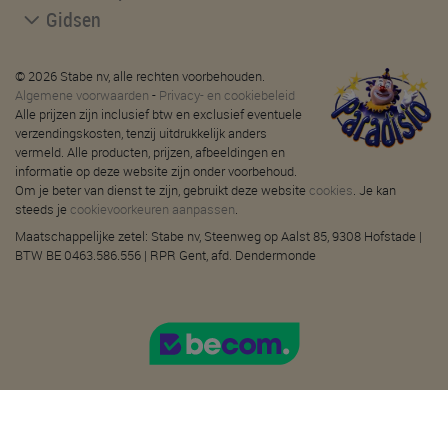
Gidsen
© 2026 Stabe nv, alle rechten voorbehouden.
Algemene voorwaarden
-
Privacy- en cookiebeleid
Alle prijzen zijn inclusief btw en exclusief eventuele
verzendingskosten, tenzij uitdrukkelijk anders
vermeld. Alle producten, prijzen, afbeeldingen en
informatie op deze website zijn onder voorbehoud.
Om je beter van dienst te zijn, gebruikt deze website
cookies
. Je kan
steeds je
cookievoorkeuren aanpassen
.
Maatschappelijke zetel: Stabe nv, Steenweg op Aalst 85, 9308 Hofstade |
BTW BE 0463.586.556 | RPR Gent, afd. Dendermonde