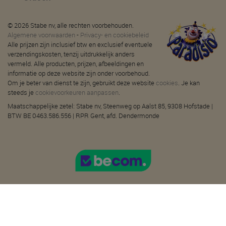
© 2026 Stabe nv, alle rechten voorbehouden.
Algemene voorwaarden
-
Privacy- en cookiebeleid
Alle prijzen zijn inclusief btw en exclusief eventuele
verzendingskosten, tenzij uitdrukkelijk anders
vermeld. Alle producten, prijzen, afbeeldingen en
informatie op deze website zijn onder voorbehoud.
Om je beter van dienst te zijn, gebruikt deze website
cookies
. Je kan
steeds je
cookievoorkeuren aanpassen
.
Maatschappelijke zetel: Stabe nv, Steenweg op Aalst 85, 9308 Hofstade |
BTW BE 0463.586.556 | RPR Gent, afd. Dendermonde