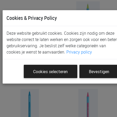
Cookies & Privacy Policy
Deze website gebruikt cookies. Cookies zijn nodig om deze
website correct te laten werken en zorgen ook voor een beter
gebruikservaring. Je beslist zelf welke categorieën van
Balpen Schneider Slider
Balpen Schneider Slider
cookies je wenst te aanvaarden.
Privacy policy
Edge Pastel XB
Edge XB
€ 1,55
€ 1,55
Cookies selecteren
Bevestigen