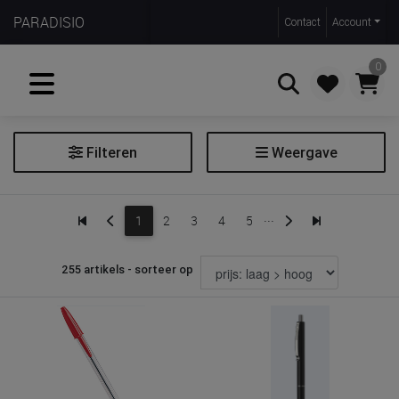
PARADISIO
Contact
Account
0
Filteren
Weergave
Zoeken
Balpen
...
1
2
3
4
5
Filter balpen
255 artikels - sorteer op
Inkt: soort
Prijs
€ 0
€ 39