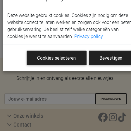
We helpen je graag verder. Neem contact met ons op
via het
contactformulier
en we beantwoorden je vraag
zo snel mogelijk. Word je liever telefonisch of in één
Deze website gebruikt cookies. Cookies zijn nodig om deze
van onze winkels verder geholpen? Bekijk onze
website correct te laten werken en zorgen ook voor een beter
winkelpagina
voor adressen, openingsuren en
gebruikservaring. Je beslist zelf welke categorieën van
afspraakmogelijkheden.
cookies je wenst te aanvaarden.
Privacy policy
Cookies selecteren
Bevestigen
Nieuwsbrief
Schrijf je in en ontvang als eerste alle nieuwtjes!
INSCHRIJVEN
Onze winkels
Contact