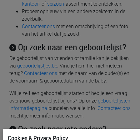
kantoor-
of
seizoen-
assortiment te ontdekken.
Probeer opnieuw via een andere zoekterm in de
zoekbalk.
Contacteer ons
met een omschrijving of een foto
van het artikel dat je zoekt.
Op zoek naar een geboortelijst?
De geboortelijst van vrienden of familie kan je bekijken
via
geboortelijstjes.be
. Vind je hem hier niet meteen
terug?
Contacteer ons
met de naam van de ouder(s) en
de voornaam & geboortedatum van de baby.
Wil je zelf een geboortelijst starten of heb je een vraag
over jouw geboortelijst bij ons? Op onze
geboortelijsten
informatiepagina
bundelen we alle info.
Contacteer ons
mocht je meer informatie wensen.
Op zoek naar iets anders?
Cookies & Privacy Policy