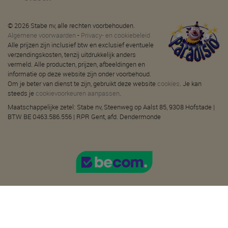
© 2026 Stabe nv, alle rechten voorbehouden.
Algemene voorwaarden
-
Privacy- en cookiebeleid
Alle prijzen zijn inclusief btw en exclusief eventuele
verzendingskosten, tenzij uitdrukkelijk anders
vermeld. Alle producten, prijzen, afbeeldingen en
informatie op deze website zijn onder voorbehoud.
Om je beter van dienst te zijn, gebruikt deze website
cookies
. Je kan
steeds je
cookievoorkeuren aanpassen
.
Maatschappelijke zetel: Stabe nv, Steenweg op Aalst 85, 9308 Hofstade |
BTW BE 0463.586.556 | RPR Gent, afd. Dendermonde