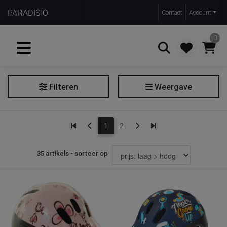
PARADISIO
Contact
Account
0
Filteren
Weergave
Zoeken
Fietshelm
1
2
Filter fietshelm
35 artikels - sorteer op
Maat
44-48 cm
45-51 cm
46-53 cm