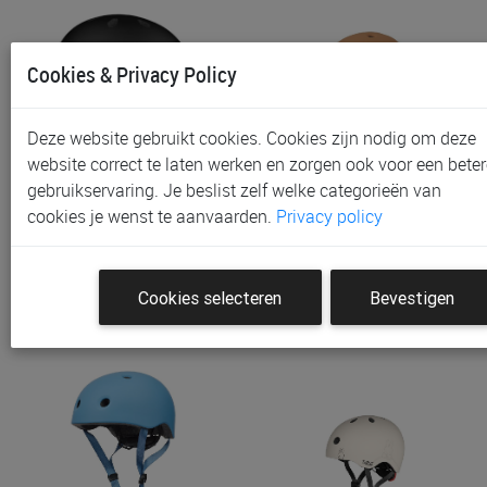
Cookies & Privacy Policy
Deze website gebruikt cookies. Cookies zijn nodig om deze
website correct te laten werken en zorgen ook voor een beter
gebruikservaring. Je beslist zelf welke categorieën van
Fietshelm Scoot And Ride
Fietshelm Liewood Hilary,
cookies je wenst te aanvaarden.
Privacy policy
XS, Maat: 45-51 Cm
Maat: 44-48 Cm
€ 39,00
€ 39,95
Cookies selecteren
Bevestigen