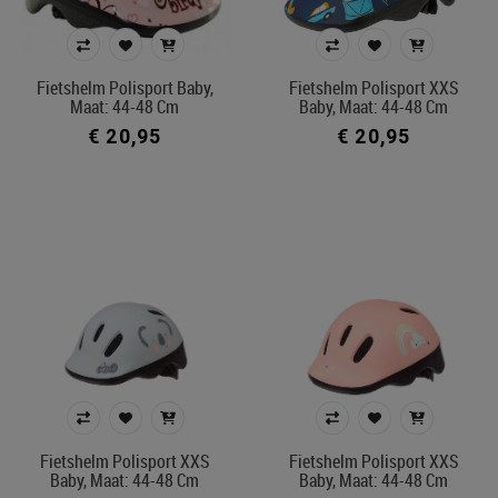
51-55 cm
Prijs
Fietshelm Polisport Baby,
Fietshelm Polisport XXS
Maat: 44-48 Cm
Baby, Maat: 44-48 Cm
€ 20
€ 80
€ 20,95
€ 20,95
Merk
Kleur
In voorraad
Ecocheque artikelen
Filters toepassen
Fietshelm Polisport XXS
Fietshelm Polisport XXS
Baby, Maat: 44-48 Cm
Baby, Maat: 44-48 Cm