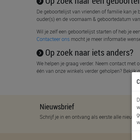
Op zoek naar een geboorteli
De geboortelijst van vrienden of familie kan je 
ouder(s) en de voornaam & geboortedatum van
Wil je zelf een geboortelijst starten of heb je 
Contacteer ons
mocht je meer informatie wens
Op zoek naar iets anders?
We helpen je graag verder. Neem contact met o
één van onze winkels verder geholpen? Bekijk
C
D
Nieuwsbrief
w
g
Schrijf je in en ontvang als eerste alle nieuwtj
w