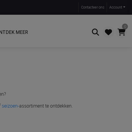
Contact
eer ons
Account
0
NTDEK MEER
Zoeken
en?
f
seizoen-
assortiment te ontdekken.