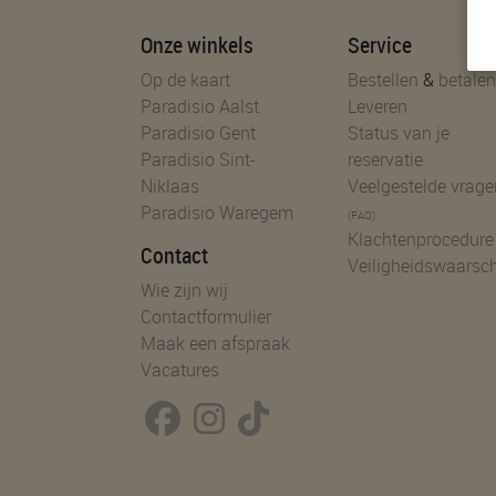
Onze winkels
Service
Op de kaart
Bestellen
&
betalen
Paradisio Aalst
Leveren
Paradisio Gent
Status van je
Paradisio Sint-
reservatie
Niklaas
Veelgestelde vrage
Paradisio Waregem
(FAQ)
Klachtenprocedure
Contact
Veiligheidswaarsc
Wie zijn wij
Contactformulier
Maak een afspraak
Vacatures