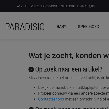
GRATIS VERZENDING VOOR BESTELLINGEN VANAF
80
DE RUIMSTE KEUZE AAN DE SCHERPSTE PRIJZEN
PARADISIO
BABY
SPEELGOED
ONTDEK, BELEEF EN KRIJG ADVIES IN ONZE WINKELS
Wat je zocht, konden we
Op zoek naar een artikel?
Misschien raakte het artikel uitverkocht, is de 
Bekijk de menubalk en uitklaplijsten bo
Probeer opnieuw via een andere zoekterm
Contacteer ons
met een omschrijving of ee