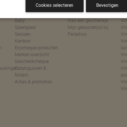
Cookies selecteren
Bevestigen
Shoppen
Geboortelijsten
Ke
Baby
Kies een geschenkje
Vin
Speelgoed
Mijn geboortelijst bij
Vin
Seizoen
Paradisio
Vin
Kantoor
Vin
n
Ecocheque-producten
luc
Merken-overzicht
Vin
Geschenkcheque
Vin
huwingen
Catalogussen &
Vin
folders
po
Acties & promoties
Vin
Vi