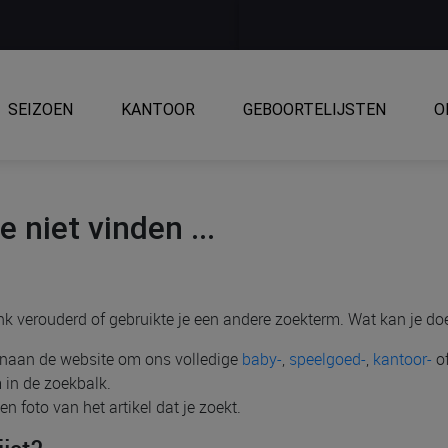
SEIZOEN
KANTOOR
GEBOORTELIJSTEN
O
 niet vinden ...
link verouderd of gebruikte je een andere zoekterm. Wat kan je do
venaan de website om ons volledige
baby-
,
speelgoed-
,
kantoor-
o
 in de zoekbalk.
n foto van het artikel dat je zoekt.