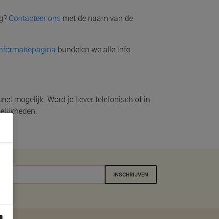
ug?
Contacteer ons
met de naam van de
informatiepagina
bundelen we alle info.
l mogelijk. Word je liever telefonisch of in
elijkheden.
INSCHRIJVEN