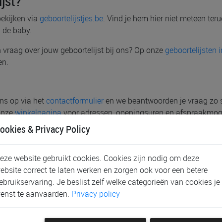
jst?
bekijken via
geboortelijstjes.be
. Vind je hem hier niet meteen ter
 de baby.
een vraag over jouw geboortelijst bij ons? Op onze
geboortelijsten 
en.
ns op via het
contactformulier
en we beantwoorden je vraag zo sne
 onze
winkelpagina
voor adressen, openingsuren en afspraakmog
ookies & Privacy Policy
eze website gebruikt cookies. Cookies zijn nodig om deze
ebsite correct te laten werken en zorgen ook voor een betere
ebruikservaring. Je beslist zelf welke categorieën van cookies je
es!
enst te aanvaarden.
Privacy policy