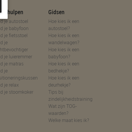
uzehulpen
Gidsen
d je autostoel
Hoe kies ik een
d je babyfoon
autostoel?
d je fietsstoel
Hoe kies ik een
d je
wandelwagen?
htbevochtiger
Hoe kies ik een
d je luieremmer
babyfoon?
d je matras
Hoe kies ik een
d je
bedhekje?
sitioneringskussen
Hoe kies ik een
d je relax
deurhekje?
nd je stoomkoker
Tips bij
zindelijkheidstraining
Wat zijn TOG-
waarden?
Welke maat kies ik?