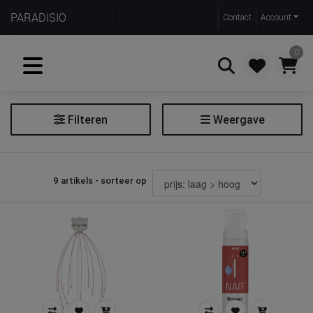
PARADISIO
Contact
Account
0
Filteren
Weergave
Zoeken
Verzorgingsproduct
9 artikels - sorteer op
Extra filters
Soort
Doelgroep
Prijs