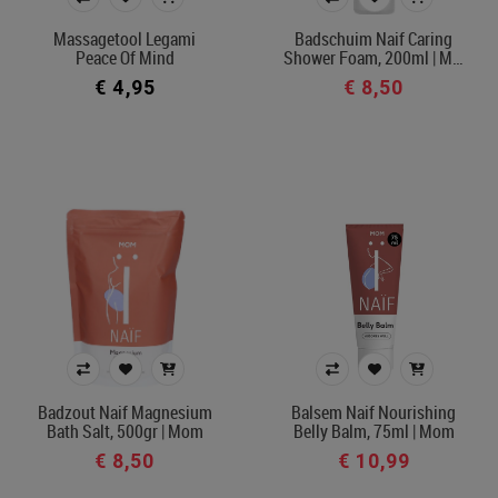
€ 4
€ 17
Massagetool Legami
Badschuim Naif Caring
Peace Of Mind
Shower Foam, 200ml | M…
€ 4,95
€ 8,50
Merk
Afdeling
In voorraad
Filters toepassen
Badzout Naif Magnesium
Balsem Naif Nourishing
Bath Salt, 500gr | Mom
Belly Balm, 75ml | Mom
€ 8,50
€ 10,99