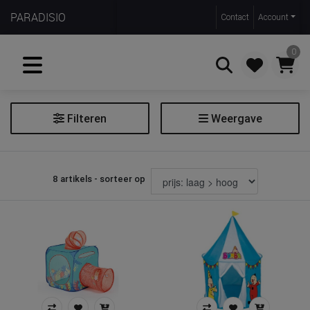
PARADISIO
Contact
Account
0
Filteren
Weergave
Zoeken
Kindermeubilair
8 artikels - sorteer op
Filter kindermeubilair
Soort
tipi tent
Prijs