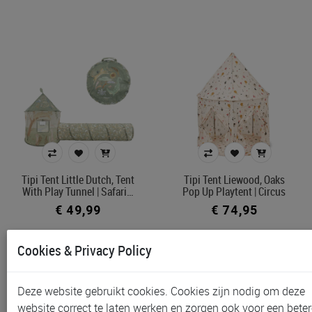
Tipi Tent Little Dutch, Tent
Tipi Tent Liewood, Oaks
With Play Tunnel | Safari…
Pop Up Playtent | Circus
€ 49,99
€ 74,95
Cookies & Privacy Policy
Deze website gebruikt cookies. Cookies zijn nodig om deze
website correct te laten werken en zorgen ook voor een beter