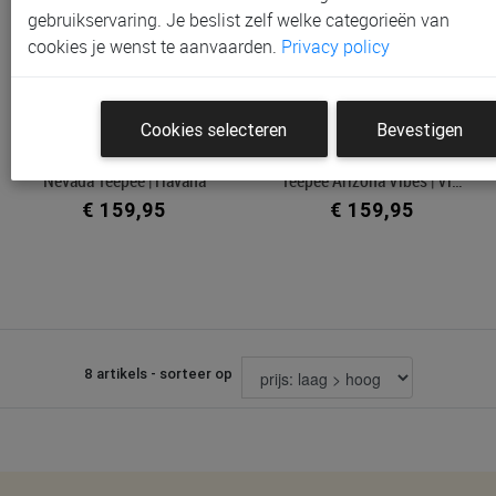
gebruikservaring. Je beslist zelf welke categorieën van
cookies je wenst te aanvaarden.
Privacy policy
Cookies selecteren
Bevestigen
Tipi Tent Nobodinoz,
Tipi Tent Nobodinoz,
Nevada Teepee | Havana
Teepee Arizona Vibes | Vi…
€ 159,95
€ 159,95
8 artikels - sorteer op