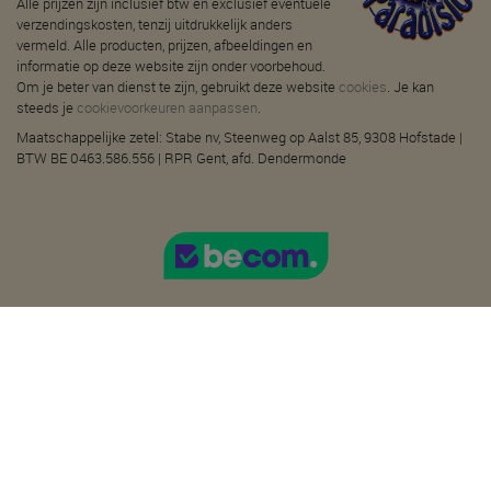
Alle prijzen zijn inclusief btw en exclusief eventuele
verzendingskosten, tenzij uitdrukkelijk anders
vermeld. Alle producten, prijzen, afbeeldingen en
informatie op deze website zijn onder voorbehoud.
Om je beter van dienst te zijn, gebruikt deze website
cookies
. Je kan
steeds je
cookievoorkeuren aanpassen
.
Maatschappelijke zetel: Stabe nv, Steenweg op Aalst 85, 9308 Hofstade |
BTW BE 0463.586.556 | RPR Gent, afd. Dendermonde