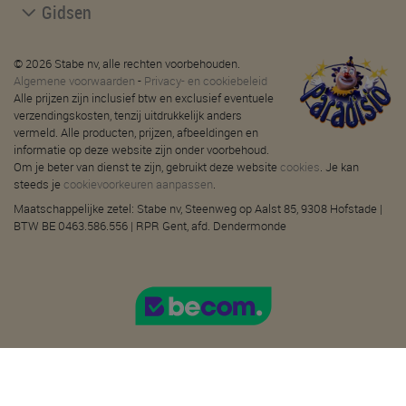
Gidsen
© 2026 Stabe nv, alle rechten voorbehouden.
Algemene voorwaarden
-
Privacy- en cookiebeleid
Alle prijzen zijn inclusief btw en exclusief eventuele
verzendingskosten, tenzij uitdrukkelijk anders
vermeld. Alle producten, prijzen, afbeeldingen en
informatie op deze website zijn onder voorbehoud.
Om je beter van dienst te zijn, gebruikt deze website
cookies
. Je kan
steeds je
cookievoorkeuren aanpassen
.
Maatschappelijke zetel: Stabe nv, Steenweg op Aalst 85, 9308 Hofstade |
BTW BE 0463.586.556 | RPR Gent, afd. Dendermonde