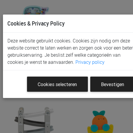
Cookies & Privacy Policy
Deze website gebruikt cookies. Cookies zijn nodig om deze
website correct te laten werken en zorgen ook voor een beter
gebruikservaring. Je beslist zelf welke categorieën van
Stuurtje Vtech Toeter En
Voertuig Little Dutch
Draai Stuurtje
Pullback Racewagens M…
cookies je wenst te aanvaarden.
Privacy policy
€ 17,95
€ 17,95
Cookies selecteren
Bevestigen