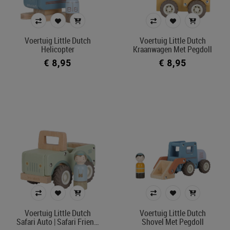
Kleur
Voertuig Little Dutch
Voertuig Little Dutch
Helicopter
Kraanwagen Met Pegdoll
In voorraad
€ 8,95
€ 8,95
Ecocheque artikelen
Belgisch product
Filters toepassen
Voertuig Little Dutch
Voertuig Little Dutch
Safari Auto | Safari Frien…
Shovel Met Pegdoll