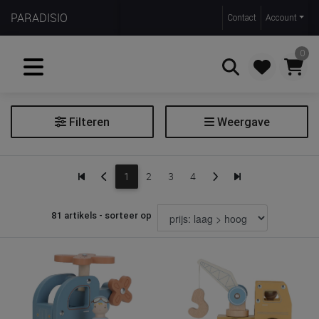
PARADISIO
Contact
Account
0
Filteren
Weergave
Zoeken
Fietshelm
1
2
3
4
Voertuigen
81 artikels - sorteer op
Prijs
€ 8
€ 80
Merk