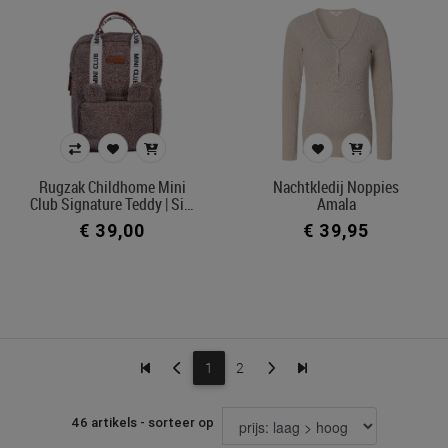
Rugzak Childhome Mini
Nachtkledij Noppies
Club Signature Teddy | Si…
Amala
€ 39,00
€ 39,95
1
2
46 artikels - sorteer op