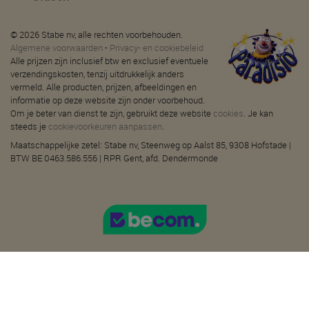
© 2026 Stabe nv, alle rechten voorbehouden.
Algemene voorwaarden
-
Privacy- en cookiebeleid
Alle prijzen zijn inclusief btw en exclusief eventuele
verzendingskosten, tenzij uitdrukkelijk anders
vermeld. Alle producten, prijzen, afbeeldingen en
informatie op deze website zijn onder voorbehoud.
Om je beter van dienst te zijn, gebruikt deze website
cookies
. Je kan
steeds je
cookievoorkeuren aanpassen
.
Maatschappelijke zetel: Stabe nv, Steenweg op Aalst 85, 9308 Hofstade |
BTW BE 0463.586.556 | RPR Gent, afd. Dendermonde