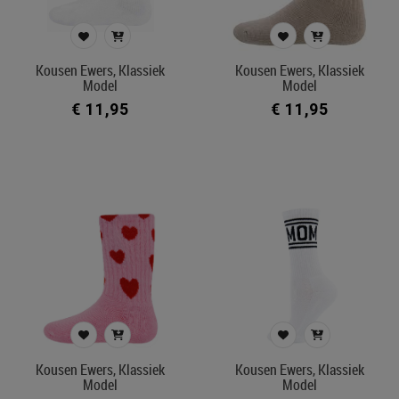
Rugzak
T-shirt
Verzorgingstas met luiermat
Kousen Ewers, Klassiek
Kousen Ewers, Klassiek
Warmtekussen
Model
Model
€ 11,95
€ 11,95
Prijs
€ 11
€ 125
Merk
Kleur
In voorraad
Ecocheque artikelen
Kousen Ewers, Klassiek
Kousen Ewers, Klassiek
Model
Model