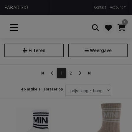
PARADISIO
Contact
Account
0
Filteren
Weergave
Zoeken
Body
1
2
Broek
Juweel
46 artikels - sorteer op
Kousen
Kruippak
Nachtkledij
Poppen
Reiskoffer