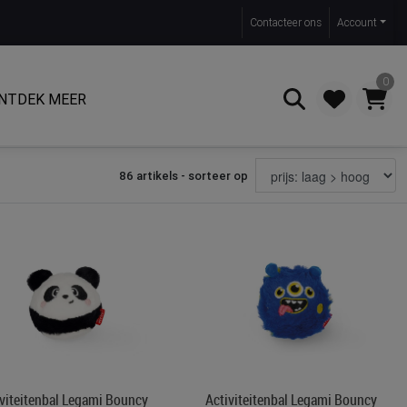
Contact
eer ons
Account
0
NTDEK MEER
86 artikels - sorteer op
Zoeken
iviteitenbal Legami Bouncy
Activiteitenbal Legami Bouncy