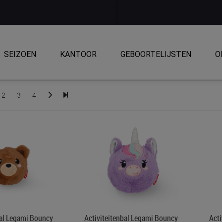
SEIZOEN
KANTOOR
GEBOORTELIJSTEN
O
2
3
4
bal Legami Bouncy
Activiteitenbal Legami Bouncy
Act