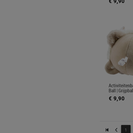
€ 9,90
Activiteitenb
Ball | Grijpbal
€ 9,90
1