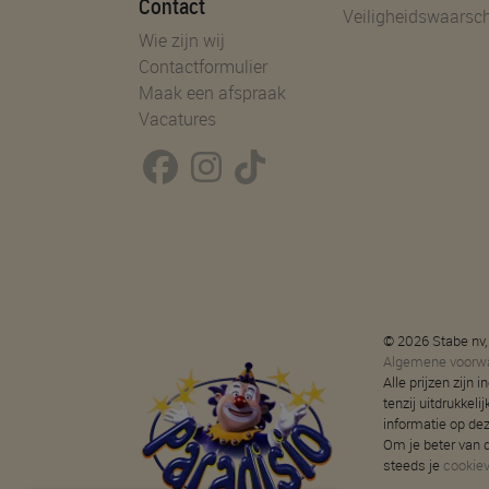
Contact
Veiligheidswaarsc
Wie zijn wij
Contactformulier
Maak een afspraak
Vacatures
© 2026 Stabe nv,
Algemene voorw
Alle prijzen zijn
tenzij uitdrukkeli
informatie op de
Om je beter van d
steeds je
cookie