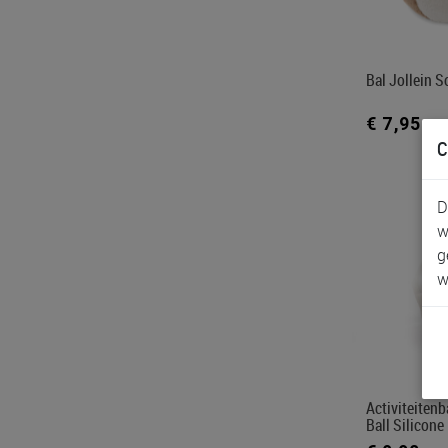
Bal Jollein S
€ 7,95
C
D
w
g
w
Activiteiten
Ball Silicone 