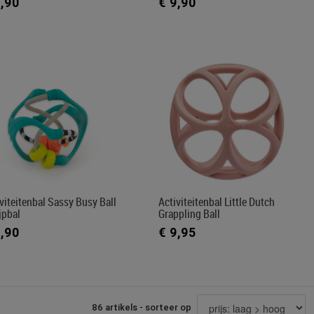
9,90
€ 9,90
viteitenbal Sassy Busy Ball
Activiteitenbal Little Dutch
ijpbal
Grappling Ball
9,90
€ 9,95
86 artikels - sorteer op