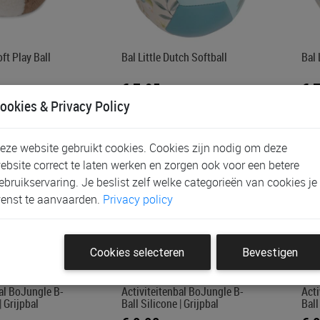
oft Play Ball
Bal Little Dutch Softball
Bal 
€ 7,95
€ 
ookies & Privacy Policy
eze website gebruikt cookies. Cookies zijn nodig om deze
ebsite correct te laten werken en zorgen ook voor een betere
ebruikservaring. Je beslist zelf welke categorieën van cookies je
enst te aanvaarden.
Privacy policy
Cookies selecteren
Bevestigen
bal BoJungle B-
Activiteitenbal BoJungle B-
Acti
| Grijpbal
Ball Silicone | Grijpbal
Ball