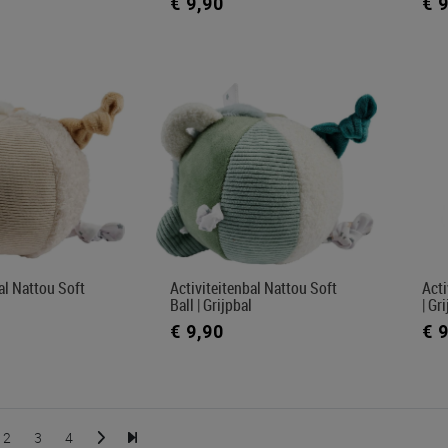
€ 9,90
€ 
al Nattou Soft
Activiteitenbal Nattou Soft
Acti
Ball | Grijpbal
| Gr
€ 9,90
€ 
2
3
4