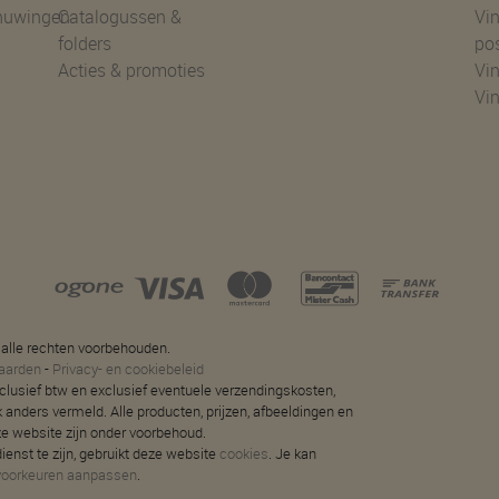
huwingen
Catalogussen &
Vin
folders
po
Acties & promoties
Vin
Vi
 alle rechten voorbehouden.
aarden
-
Privacy- en cookiebeleid
 inclusief btw en exclusief eventuele verzendingskosten,
jk anders vermeld. Alle producten, prijzen, afbeeldingen en
ze website zijn onder voorbehoud.
ienst te zijn, gebruikt deze website
cookies
. Je kan
voorkeuren aanpassen
.