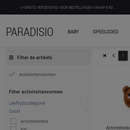
GRATIS VERZENDING VOOR BESTELLINGEN VANAF
80
DE RUIMSTE KEUZE AAN DE SCHERPSTE PRIJZEN
PARADISIO
BABY
SPEELGOED
ONTDEK, BELEEF EN KRIJG ADVIES IN ONZE WINKELS
1
Filter de artikels
Activiteitenvormen
Filter activiteitenvormen
Leeftijdscategorie
Soort
activiteitenbal
Activiteiten
bal