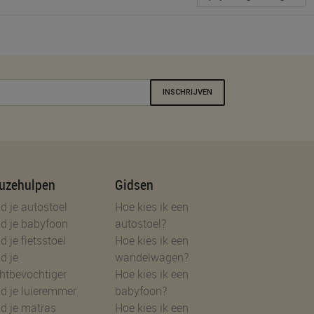
INSCHRIJVEN
uzehulpen
Gidsen
d je autostoel
Hoe kies ik een
d je babyfoon
autostoel?
d je fietsstoel
Hoe kies ik een
d je
wandelwagen?
htbevochtiger
Hoe kies ik een
d je luieremmer
babyfoon?
d je matras
Hoe kies ik een